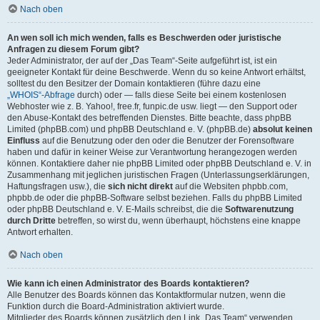
Nach oben
An wen soll ich mich wenden, falls es Beschwerden oder juristische
Anfragen zu diesem Forum gibt?
Jeder Administrator, der auf der „Das Team“-Seite aufgeführt ist, ist ein
geeigneter Kontakt für deine Beschwerde. Wenn du so keine Antwort erhältst,
solltest du den Besitzer der Domain kontaktieren (führe dazu eine
„WHOIS“-Abfrage
durch) oder — falls diese Seite bei einem kostenlosen
Webhoster wie z. B. Yahoo!, free.fr, funpic.de usw. liegt — den Support oder
den Abuse-Kontakt des betreffenden Dienstes. Bitte beachte, dass phpBB
Limited (phpBB.com) und phpBB Deutschland e. V. (phpBB.de)
absolut keinen
Einfluss
auf die Benutzung oder den oder die Benutzer der Forensoftware
haben und dafür in keiner Weise zur Verantwortung herangezogen werden
können. Kontaktiere daher nie phpBB Limited oder phpBB Deutschland e. V. in
Zusammenhang mit jeglichen juristischen Fragen (Unterlassungserklärungen,
Haftungsfragen usw.), die
sich nicht direkt
auf die Websiten phpbb.com,
phpbb.de oder die phpBB-Software selbst beziehen. Falls du phpBB Limited
oder phpBB Deutschland e. V. E-Mails schreibst, die die
Softwarenutzung
durch Dritte
betreffen, so wirst du, wenn überhaupt, höchstens eine knappe
Antwort erhalten.
Nach oben
Wie kann ich einen Administrator des Boards kontaktieren?
Alle Benutzer des Boards können das Kontaktformular nutzen, wenn die
Funktion durch die Board-Administration aktiviert wurde.
Mitglieder des Boards können zusätzlich den Link „Das Team“ verwenden.