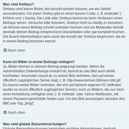
Was sind Smileys?
Smileys sind kleine Bilder, die benutzt werden können, um ein Gefühl
auszudrücken. Für jeden Smiley gibt es einen kurzen Code, z. B. bedeutet :)
fröhlich und :( traurig. Die Liste aller Smileys kannst du beim Verfassen eines
Beitrags sehen. Versuche bitte trotzdem, Smileys nicht zu häufig zu benutzen,
sie können einen Beitrag schnell unlesbar machen und ein Moderator könnte
deshalb deinen Beitrag entsprechend überarbeiten oder gar komplett löschen.
Die Board-Administration kann auch die Anzahl der Smileys begrenzen, die du
in einem Beitrag benutzen kannst.
Nach oben
Kann ich Bilder in meine Beiträge einfügen?
Ja, Bilder können in deinem Beitrag angezeigt werden. Wenn die
Administration Dateianhänge erlaubt hat, kannst du das Bild auch direkt
hochladen. Ansonsten musst du zu einem Bild verlinken, das auf einem
öffentlich zugänglichen Server liegt, z. B. http://www.domain.tld/mein-bild.gif.
Du kannst weder Bilder verlinken, die sich auf deinem eigenen PC befinden
(außer es ist ein öffentlich zugänglicher Server), noch zu Bildern, die nur nach
einer Anmeldung verfügbar sind, z. B. Hotmail- oder Yahoo-Mailboxen, mit
einem Passwort geschützte Seiten usw. Um das Bild anzuzeigen, benutze den
BBCode-Tag „[img]“.
Nach oben
Was sind globale Bekanntmachungen?
Globale Bekanntmachungen beinhalten wichtige Informationen, deshalb