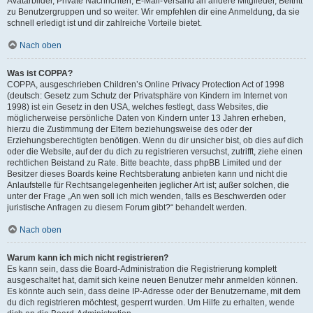
Avatarbilder, Private Nachrichten, E-Mail-Versand an andere Mitglieder, Beitritt
zu Benutzergruppen und so weiter. Wir empfehlen dir eine Anmeldung, da sie
schnell erledigt ist und dir zahlreiche Vorteile bietet.
Nach oben
Was ist COPPA?
COPPA, ausgeschrieben Children’s Online Privacy Protection Act of 1998
(deutsch: Gesetz zum Schutz der Privatsphäre von Kindern im Internet von
1998) ist ein Gesetz in den USA, welches festlegt, dass Websites, die
möglicherweise persönliche Daten von Kindern unter 13 Jahren erheben,
hierzu die Zustimmung der Eltern beziehungsweise des oder der
Erziehungsberechtigten benötigen. Wenn du dir unsicher bist, ob dies auf dich
oder die Website, auf der du dich zu registrieren versuchst, zutrifft, ziehe einen
rechtlichen Beistand zu Rate. Bitte beachte, dass phpBB Limited und der
Besitzer dieses Boards keine Rechtsberatung anbieten kann und nicht die
Anlaufstelle für Rechtsangelegenheiten jeglicher Art ist; außer solchen, die
unter der Frage „An wen soll ich mich wenden, falls es Beschwerden oder
juristische Anfragen zu diesem Forum gibt?“ behandelt werden.
Nach oben
Warum kann ich mich nicht registrieren?
Es kann sein, dass die Board-Administration die Registrierung komplett
ausgeschaltet hat, damit sich keine neuen Benutzer mehr anmelden können.
Es könnte auch sein, dass deine IP-Adresse oder der Benutzername, mit dem
du dich registrieren möchtest, gesperrt wurden. Um Hilfe zu erhalten, wende