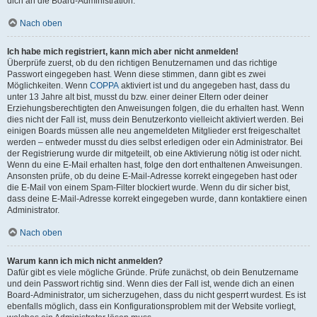
dich an die Board-Administration.
Nach oben
Ich habe mich registriert, kann mich aber nicht anmelden!
Überprüfe zuerst, ob du den richtigen Benutzernamen und das richtige
Passwort eingegeben hast. Wenn diese stimmen, dann gibt es zwei
Möglichkeiten. Wenn
COPPA
aktiviert ist und du angegeben hast, dass du
unter 13 Jahre alt bist, musst du bzw. einer deiner Eltern oder deiner
Erziehungsberechtigten den Anweisungen folgen, die du erhalten hast. Wenn
dies nicht der Fall ist, muss dein Benutzerkonto vielleicht aktiviert werden. Bei
einigen Boards müssen alle neu angemeldeten Mitglieder erst freigeschaltet
werden – entweder musst du dies selbst erledigen oder ein Administrator. Bei
der Registrierung wurde dir mitgeteilt, ob eine Aktivierung nötig ist oder nicht.
Wenn du eine E-Mail erhalten hast, folge den dort enthaltenen Anweisungen.
Ansonsten prüfe, ob du deine E-Mail-Adresse korrekt eingegeben hast oder
die E-Mail von einem Spam-Filter blockiert wurde. Wenn du dir sicher bist,
dass deine E-Mail-Adresse korrekt eingegeben wurde, dann kontaktiere einen
Administrator.
Nach oben
Warum kann ich mich nicht anmelden?
Dafür gibt es viele mögliche Gründe. Prüfe zunächst, ob dein Benutzername
und dein Passwort richtig sind. Wenn dies der Fall ist, wende dich an einen
Board-Administrator, um sicherzugehen, dass du nicht gesperrt wurdest. Es ist
ebenfalls möglich, dass ein Konfigurationsproblem mit der Website vorliegt,