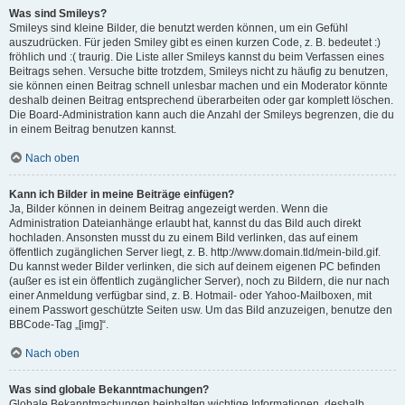
Was sind Smileys?
Smileys sind kleine Bilder, die benutzt werden können, um ein Gefühl
auszudrücken. Für jeden Smiley gibt es einen kurzen Code, z. B. bedeutet :)
fröhlich und :( traurig. Die Liste aller Smileys kannst du beim Verfassen eines
Beitrags sehen. Versuche bitte trotzdem, Smileys nicht zu häufig zu benutzen,
sie können einen Beitrag schnell unlesbar machen und ein Moderator könnte
deshalb deinen Beitrag entsprechend überarbeiten oder gar komplett löschen.
Die Board-Administration kann auch die Anzahl der Smileys begrenzen, die du
in einem Beitrag benutzen kannst.
Nach oben
Kann ich Bilder in meine Beiträge einfügen?
Ja, Bilder können in deinem Beitrag angezeigt werden. Wenn die
Administration Dateianhänge erlaubt hat, kannst du das Bild auch direkt
hochladen. Ansonsten musst du zu einem Bild verlinken, das auf einem
öffentlich zugänglichen Server liegt, z. B. http://www.domain.tld/mein-bild.gif.
Du kannst weder Bilder verlinken, die sich auf deinem eigenen PC befinden
(außer es ist ein öffentlich zugänglicher Server), noch zu Bildern, die nur nach
einer Anmeldung verfügbar sind, z. B. Hotmail- oder Yahoo-Mailboxen, mit
einem Passwort geschützte Seiten usw. Um das Bild anzuzeigen, benutze den
BBCode-Tag „[img]“.
Nach oben
Was sind globale Bekanntmachungen?
Globale Bekanntmachungen beinhalten wichtige Informationen, deshalb