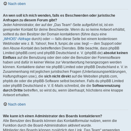
Nach oben
An wen soll ich mich wenden, falls es Beschwerden oder juristische
Anfragen zu diesem Forum gibt?
Jeder Administrator, der auf der „Das Team“-Seite aufgeführt ist, ist ein
geeigneter Kontakt für deine Beschwerde. Wenn du so keine Antwort erhältst,
solltest du den Besitzer der Domain kontaktieren (führe dazu eine
„WHOIS“-Abfrage
durch) oder — falls diese Seite bei einem kostenlosen
Webhoster wie z. B. Yahoo!, free.fr, funpic.de usw. liegt — den Support oder
den Abuse-Kontakt des betreffenden Dienstes. Bitte beachte, dass phpBB
Limited (phpBB.com) und phpBB Deutschland e. V. (phpBB.de)
absolut keinen
Einfluss
auf die Benutzung oder den oder die Benutzer der Forensoftware
haben und dafür in keiner Weise zur Verantwortung herangezogen werden
können. Kontaktiere daher nie phpBB Limited oder phpBB Deutschland e. V. in
Zusammenhang mit jeglichen juristischen Fragen (Unterlassungserklärungen,
Haftungsfragen usw.), die
sich nicht direkt
auf die Websiten phpbb.com,
phpbb.de oder die phpBB-Software selbst beziehen. Falls du phpBB Limited
oder phpBB Deutschland e. V. E-Mails schreibst, die die
Softwarenutzung
durch Dritte
betreffen, so wirst du, wenn überhaupt, höchstens eine knappe
Antwort erhalten.
Nach oben
Wie kann ich einen Administrator des Boards kontaktieren?
Alle Benutzer des Boards können das Kontaktformular nutzen, wenn die
Funktion durch die Board-Administration aktiviert wurde.
Mitglieder des Boards können zusätzlich den Link „Das Team“ verwenden.