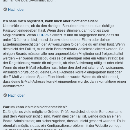
dich an die Board-Administration.
Nach oben
Ich habe mich registriert, kann mich aber nicht anmelden!
Überprüfe zuerst, ob du den richtigen Benutzernamen und das richtige
Passwort eingegeben hast. Wenn diese stimmen, dann gibt es zwei
Möglichkeiten. Wenn
COPPA
aktiviert ist und du angegeben hast, dass du
unter 13 Jahre alt bist, musst du bzw. einer deiner Eltern oder deiner
Erziehungsberechtigten den Anweisungen folgen, die du erhalten hast. Wenn
dies nicht der Fall ist, muss dein Benutzerkonto vielleicht aktiviert werden. Bei
einigen Boards müssen alle neu angemeldeten Mitglieder erst freigeschaltet
werden – entweder musst du dies selbst erledigen oder ein Administrator. Bei
der Registrierung wurde dir mitgeteilt, ob eine Aktivierung nötig ist oder nicht.
Wenn du eine E-Mail erhalten hast, folge den dort enthaltenen Anweisungen.
Ansonsten prüfe, ob du deine E-Mail-Adresse korrekt eingegeben hast oder
die E-Mail von einem Spam-Filter blockiert wurde. Wenn du dir sicher bist,
dass deine E-Mail-Adresse korrekt eingegeben wurde, dann kontaktiere einen
Administrator.
Nach oben
Warum kann ich mich nicht anmelden?
Dafür gibt es viele mögliche Gründe. Prüfe zunächst, ob dein Benutzername
und dein Passwort richtig sind. Wenn dies der Fall ist, wende dich an einen
Board-Administrator, um sicherzugehen, dass du nicht gesperrt wurdest. Es ist
ebenfalls möglich, dass ein Konfigurationsproblem mit der Website vorliegt,