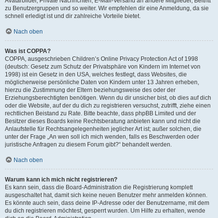
Avatarbilder, Private Nachrichten, E-Mail-Versand an andere Mitglieder, Beitritt
zu Benutzergruppen und so weiter. Wir empfehlen dir eine Anmeldung, da sie
schnell erledigt ist und dir zahlreiche Vorteile bietet.
Nach oben
Was ist COPPA?
COPPA, ausgeschrieben Children’s Online Privacy Protection Act of 1998
(deutsch: Gesetz zum Schutz der Privatsphäre von Kindern im Internet von
1998) ist ein Gesetz in den USA, welches festlegt, dass Websites, die
möglicherweise persönliche Daten von Kindern unter 13 Jahren erheben,
hierzu die Zustimmung der Eltern beziehungsweise des oder der
Erziehungsberechtigten benötigen. Wenn du dir unsicher bist, ob dies auf dich
oder die Website, auf der du dich zu registrieren versuchst, zutrifft, ziehe einen
rechtlichen Beistand zu Rate. Bitte beachte, dass phpBB Limited und der
Besitzer dieses Boards keine Rechtsberatung anbieten kann und nicht die
Anlaufstelle für Rechtsangelegenheiten jeglicher Art ist; außer solchen, die
unter der Frage „An wen soll ich mich wenden, falls es Beschwerden oder
juristische Anfragen zu diesem Forum gibt?“ behandelt werden.
Nach oben
Warum kann ich mich nicht registrieren?
Es kann sein, dass die Board-Administration die Registrierung komplett
ausgeschaltet hat, damit sich keine neuen Benutzer mehr anmelden können.
Es könnte auch sein, dass deine IP-Adresse oder der Benutzername, mit dem
du dich registrieren möchtest, gesperrt wurden. Um Hilfe zu erhalten, wende