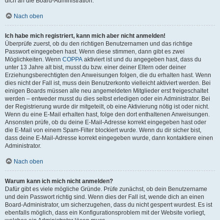
dich an die Board-Administration.
Nach oben
Ich habe mich registriert, kann mich aber nicht anmelden!
Überprüfe zuerst, ob du den richtigen Benutzernamen und das richtige
Passwort eingegeben hast. Wenn diese stimmen, dann gibt es zwei
Möglichkeiten. Wenn
COPPA
aktiviert ist und du angegeben hast, dass du
unter 13 Jahre alt bist, musst du bzw. einer deiner Eltern oder deiner
Erziehungsberechtigten den Anweisungen folgen, die du erhalten hast. Wenn
dies nicht der Fall ist, muss dein Benutzerkonto vielleicht aktiviert werden. Bei
einigen Boards müssen alle neu angemeldeten Mitglieder erst freigeschaltet
werden – entweder musst du dies selbst erledigen oder ein Administrator. Bei
der Registrierung wurde dir mitgeteilt, ob eine Aktivierung nötig ist oder nicht.
Wenn du eine E-Mail erhalten hast, folge den dort enthaltenen Anweisungen.
Ansonsten prüfe, ob du deine E-Mail-Adresse korrekt eingegeben hast oder
die E-Mail von einem Spam-Filter blockiert wurde. Wenn du dir sicher bist,
dass deine E-Mail-Adresse korrekt eingegeben wurde, dann kontaktiere einen
Administrator.
Nach oben
Warum kann ich mich nicht anmelden?
Dafür gibt es viele mögliche Gründe. Prüfe zunächst, ob dein Benutzername
und dein Passwort richtig sind. Wenn dies der Fall ist, wende dich an einen
Board-Administrator, um sicherzugehen, dass du nicht gesperrt wurdest. Es ist
ebenfalls möglich, dass ein Konfigurationsproblem mit der Website vorliegt,