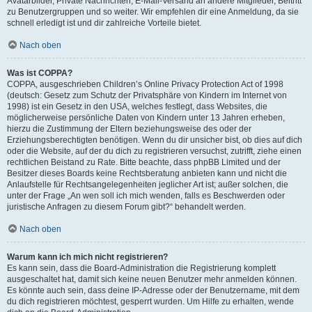
Avatarbilder, Private Nachrichten, E-Mail-Versand an andere Mitglieder, Beitritt
zu Benutzergruppen und so weiter. Wir empfehlen dir eine Anmeldung, da sie
schnell erledigt ist und dir zahlreiche Vorteile bietet.
Nach oben
Was ist COPPA?
COPPA, ausgeschrieben Children’s Online Privacy Protection Act of 1998
(deutsch: Gesetz zum Schutz der Privatsphäre von Kindern im Internet von
1998) ist ein Gesetz in den USA, welches festlegt, dass Websites, die
möglicherweise persönliche Daten von Kindern unter 13 Jahren erheben,
hierzu die Zustimmung der Eltern beziehungsweise des oder der
Erziehungsberechtigten benötigen. Wenn du dir unsicher bist, ob dies auf dich
oder die Website, auf der du dich zu registrieren versuchst, zutrifft, ziehe einen
rechtlichen Beistand zu Rate. Bitte beachte, dass phpBB Limited und der
Besitzer dieses Boards keine Rechtsberatung anbieten kann und nicht die
Anlaufstelle für Rechtsangelegenheiten jeglicher Art ist; außer solchen, die
unter der Frage „An wen soll ich mich wenden, falls es Beschwerden oder
juristische Anfragen zu diesem Forum gibt?“ behandelt werden.
Nach oben
Warum kann ich mich nicht registrieren?
Es kann sein, dass die Board-Administration die Registrierung komplett
ausgeschaltet hat, damit sich keine neuen Benutzer mehr anmelden können.
Es könnte auch sein, dass deine IP-Adresse oder der Benutzername, mit dem
du dich registrieren möchtest, gesperrt wurden. Um Hilfe zu erhalten, wende