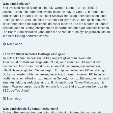
Was sind Smileys?
Smileys sind kleine Bilder, die benutzt werden können, um ein Gefühl
auszudrücken. Für jeden Smiley gibt es einen kurzen Code, z. B. bedeutet :)
fröhlich und :( traurig. Die Liste aller Smileys kannst du beim Verfassen eines
Beitrags sehen. Versuche bitte trotzdem, Smileys nicht zu häufig zu benutzen,
sie können einen Beitrag schnell unlesbar machen und ein Moderator könnte
deshalb deinen Beitrag entsprechend überarbeiten oder gar komplett löschen.
Die Board-Administration kann auch die Anzahl der Smileys begrenzen, die du
in einem Beitrag benutzen kannst.
Nach oben
Kann ich Bilder in meine Beiträge einfügen?
Ja, Bilder können in deinem Beitrag angezeigt werden. Wenn die
Administration Dateianhänge erlaubt hat, kannst du das Bild auch direkt
hochladen. Ansonsten musst du zu einem Bild verlinken, das auf einem
öffentlich zugänglichen Server liegt, z. B. http://www.domain.tld/mein-bild.gif.
Du kannst weder Bilder verlinken, die sich auf deinem eigenen PC befinden
(außer es ist ein öffentlich zugänglicher Server), noch zu Bildern, die nur nach
einer Anmeldung verfügbar sind, z. B. Hotmail- oder Yahoo-Mailboxen, mit
einem Passwort geschützte Seiten usw. Um das Bild anzuzeigen, benutze den
BBCode-Tag „[img]“.
Nach oben
Was sind globale Bekanntmachungen?
Globale Bekanntmachungen beinhalten wichtige Informationen, deshalb