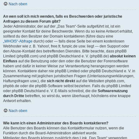
Nach oben
An wen soll ich mich wenden, falls es Beschwerden oder juristische
Anfragen zu diesem Forum gibt?
Jeder Administrator, der auf der „Das Team“-Seite aufgeführt ist, ist ein
geeigneter Kontakt für deine Beschwerde. Wenn du so keine Antwort erhältst,
solltest du den Besitzer der Domain kontaktieren (führe dazu eine
„WHOIS“-Abfrage
durch) oder — falls diese Seite bei einem kostenlosen
Webhoster wie z. B. Yahoo!, free.fr, funpic.de usw. liegt — den Support oder
den Abuse-Kontakt des betreffenden Dienstes. Bitte beachte, dass phpBB
Limited (phpBB.com) und phpBB Deutschland e. V. (phpBB.de)
absolut keinen
Einfluss
auf die Benutzung oder den oder die Benutzer der Forensoftware
haben und dafür in keiner Weise zur Verantwortung herangezogen werden
können. Kontaktiere daher nie phpBB Limited oder phpBB Deutschland e. V. in
Zusammenhang mit jeglichen juristischen Fragen (Unterlassungserklärungen,
Haftungsfragen usw.), die
sich nicht direkt
auf die Websiten phpbb.com,
phpbb.de oder die phpBB-Software selbst beziehen. Falls du phpBB Limited
oder phpBB Deutschland e. V. E-Mails schreibst, die die
Softwarenutzung
durch Dritte
betreffen, so wirst du, wenn überhaupt, höchstens eine knappe
Antwort erhalten.
Nach oben
Wie kann ich einen Administrator des Boards kontaktieren?
Alle Benutzer des Boards können das Kontaktformular nutzen, wenn die
Funktion durch die Board-Administration aktiviert wurde.
Mitglieder des Boards können zusätzlich den Link „Das Team“ verwenden.