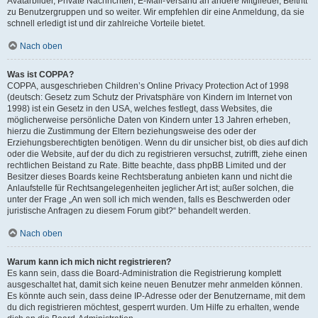
Avatarbilder, Private Nachrichten, E-Mail-Versand an andere Mitglieder, Beitritt
zu Benutzergruppen und so weiter. Wir empfehlen dir eine Anmeldung, da sie
schnell erledigt ist und dir zahlreiche Vorteile bietet.
Nach oben
Was ist COPPA?
COPPA, ausgeschrieben Children’s Online Privacy Protection Act of 1998
(deutsch: Gesetz zum Schutz der Privatsphäre von Kindern im Internet von
1998) ist ein Gesetz in den USA, welches festlegt, dass Websites, die
möglicherweise persönliche Daten von Kindern unter 13 Jahren erheben,
hierzu die Zustimmung der Eltern beziehungsweise des oder der
Erziehungsberechtigten benötigen. Wenn du dir unsicher bist, ob dies auf dich
oder die Website, auf der du dich zu registrieren versuchst, zutrifft, ziehe einen
rechtlichen Beistand zu Rate. Bitte beachte, dass phpBB Limited und der
Besitzer dieses Boards keine Rechtsberatung anbieten kann und nicht die
Anlaufstelle für Rechtsangelegenheiten jeglicher Art ist; außer solchen, die
unter der Frage „An wen soll ich mich wenden, falls es Beschwerden oder
juristische Anfragen zu diesem Forum gibt?“ behandelt werden.
Nach oben
Warum kann ich mich nicht registrieren?
Es kann sein, dass die Board-Administration die Registrierung komplett
ausgeschaltet hat, damit sich keine neuen Benutzer mehr anmelden können.
Es könnte auch sein, dass deine IP-Adresse oder der Benutzername, mit dem
du dich registrieren möchtest, gesperrt wurden. Um Hilfe zu erhalten, wende