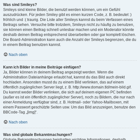
Was sind Smileys?
Smileys sind kleine Bilder, die benutzt werden können, um ein Gefühl
auszudrücken. Für jeden Smiley gibt es einen kurzen Code, z. B. bedeutet :)
fröhlich und :( traurig. Die Liste aller Smileys kannst du beim Verfassen eines
Beitrags sehen. Versuche bitte trotzdem, Smileys nicht zu häufig zu benutzen,
sie können einen Beitrag schnell unlesbar machen und ein Moderator könnte
deshalb deinen Beitrag entsprechend überarbeiten oder gar komplett löschen.
Die Board-Administration kann auch die Anzahl der Smileys begrenzen, die du
in einem Beitrag benutzen kannst.
Nach oben
Kann ich Bilder in meine Beiträge einfügen?
Ja, Bilder können in deinem Beitrag angezeigt werden. Wenn die
Administration Dateianhänge erlaubt hat, kannst du das Bild auch direkt
hochladen. Ansonsten musst du zu einem Bild verlinken, das auf einem
öffentlich zugänglichen Server liegt, z. B. http://www.domain.tld/mein-bild.gif.
Du kannst weder Bilder verlinken, die sich auf deinem eigenen PC befinden
(außer es ist ein öffentlich zugänglicher Server), noch zu Bildern, die nur nach
einer Anmeldung verfügbar sind, z. B. Hotmail- oder Yahoo-Mailboxen, mit
einem Passwort geschützte Seiten usw. Um das Bild anzuzeigen, benutze den
BBCode-Tag „[img]“.
Nach oben
Was sind globale Bekanntmachungen?
Globale Bekanntmachungen beinhalten wichtige Informationen, deshalb