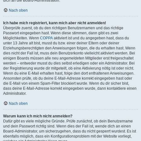
dich an die Board-Administration.
Nach oben
Ich habe mich registriert, kann mich aber nicht anmelden!
Überprüfe zuerst, ob du den richtigen Benutzernamen und das richtige
Passwort eingegeben hast. Wenn diese stimmen, dann gibt es zwei
Möglichkeiten. Wenn
COPPA
aktiviert ist und du angegeben hast, dass du
unter 13 Jahre alt bist, musst du bzw. einer deiner Eltern oder deiner
Erziehungsberechtigten den Anweisungen folgen, die du erhalten hast. Wenn
dies nicht der Fall ist, muss dein Benutzerkonto vielleicht aktiviert werden. Bei
einigen Boards müssen alle neu angemeldeten Mitglieder erst freigeschaltet
werden – entweder musst du dies selbst erledigen oder ein Administrator. Bei
der Registrierung wurde dir mitgeteilt, ob eine Aktivierung nötig ist oder nicht.
Wenn du eine E-Mail erhalten hast, folge den dort enthaltenen Anweisungen.
Ansonsten prüfe, ob du deine E-Mail-Adresse korrekt eingegeben hast oder
die E-Mail von einem Spam-Filter blockiert wurde. Wenn du dir sicher bist,
dass deine E-Mail-Adresse korrekt eingegeben wurde, dann kontaktiere einen
Administrator.
Nach oben
Warum kann ich mich nicht anmelden?
Dafür gibt es viele mögliche Gründe. Prüfe zunächst, ob dein Benutzername
und dein Passwort richtig sind. Wenn dies der Fall ist, wende dich an einen
Board-Administrator, um sicherzugehen, dass du nicht gesperrt wurdest. Es ist
ebenfalls möglich, dass ein Konfigurationsproblem mit der Website vorliegt,