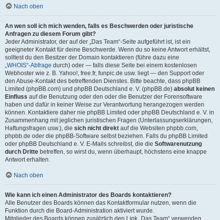
Nach oben
An wen soll ich mich wenden, falls es Beschwerden oder juristische
Anfragen zu diesem Forum gibt?
Jeder Administrator, der auf der „Das Team“-Seite aufgeführt ist, ist ein
geeigneter Kontakt für deine Beschwerde. Wenn du so keine Antwort erhältst,
solltest du den Besitzer der Domain kontaktieren (führe dazu eine
„WHOIS“-Abfrage
durch) oder — falls diese Seite bei einem kostenlosen
Webhoster wie z. B. Yahoo!, free.fr, funpic.de usw. liegt — den Support oder
den Abuse-Kontakt des betreffenden Dienstes. Bitte beachte, dass phpBB
Limited (phpBB.com) und phpBB Deutschland e. V. (phpBB.de)
absolut keinen
Einfluss
auf die Benutzung oder den oder die Benutzer der Forensoftware
haben und dafür in keiner Weise zur Verantwortung herangezogen werden
können. Kontaktiere daher nie phpBB Limited oder phpBB Deutschland e. V. in
Zusammenhang mit jeglichen juristischen Fragen (Unterlassungserklärungen,
Haftungsfragen usw.), die
sich nicht direkt
auf die Websiten phpbb.com,
phpbb.de oder die phpBB-Software selbst beziehen. Falls du phpBB Limited
oder phpBB Deutschland e. V. E-Mails schreibst, die die
Softwarenutzung
durch Dritte
betreffen, so wirst du, wenn überhaupt, höchstens eine knappe
Antwort erhalten.
Nach oben
Wie kann ich einen Administrator des Boards kontaktieren?
Alle Benutzer des Boards können das Kontaktformular nutzen, wenn die
Funktion durch die Board-Administration aktiviert wurde.
Mitglieder des Boards können zusätzlich den Link „Das Team“ verwenden.