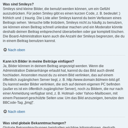
Was sind Smileys?
Smileys sind kleine Bilder, die benutzt werden können, um ein Gefühl
auszudrücken. Für jeden Smiley gibt es einen kurzen Code, z. B. bedeutet :)
fröhlich und :( traurig. Die Liste aller Smileys kannst du beim Verfassen eines
Beitrags sehen. Versuche bitte trotzdem, Smileys nicht zu häufig zu benutzen,
sie können einen Beitrag schnell unlesbar machen und ein Moderator könnte
deshalb deinen Beitrag entsprechend überarbeiten oder gar komplett löschen.
Die Board-Administration kann auch die Anzahl der Smileys begrenzen, die du
in einem Beitrag benutzen kannst.
Nach oben
Kann ich Bilder in meine Beiträge einfügen?
Ja, Bilder können in deinem Beitrag angezeigt werden. Wenn die
Administration Dateianhänge erlaubt hat, kannst du das Bild auch direkt
hochladen. Ansonsten musst du zu einem Bild verlinken, das auf einem
öffentlich zugänglichen Server liegt, z. B. http://www.domain.tld/mein-bild.gif.
Du kannst weder Bilder verlinken, die sich auf deinem eigenen PC befinden
(außer es ist ein öffentlich zugänglicher Server), noch zu Bildern, die nur nach
einer Anmeldung verfügbar sind, z. B. Hotmail- oder Yahoo-Mailboxen, mit
einem Passwort geschützte Seiten usw. Um das Bild anzuzeigen, benutze den
BBCode-Tag „[img]“.
Nach oben
Was sind globale Bekanntmachungen?
Globale Bekanntmachungen beinhalten wichtige Informationen, deshalb