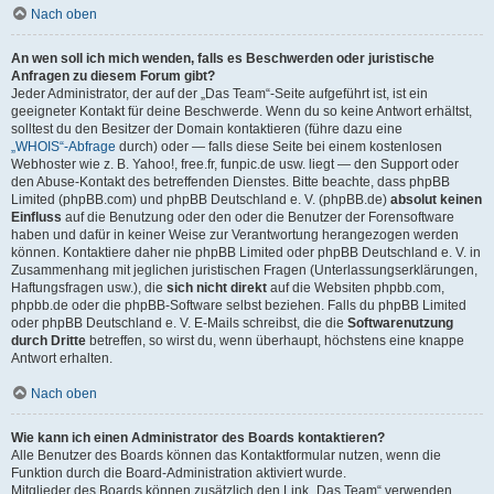
Nach oben
An wen soll ich mich wenden, falls es Beschwerden oder juristische
Anfragen zu diesem Forum gibt?
Jeder Administrator, der auf der „Das Team“-Seite aufgeführt ist, ist ein
geeigneter Kontakt für deine Beschwerde. Wenn du so keine Antwort erhältst,
solltest du den Besitzer der Domain kontaktieren (führe dazu eine
„WHOIS“-Abfrage
durch) oder — falls diese Seite bei einem kostenlosen
Webhoster wie z. B. Yahoo!, free.fr, funpic.de usw. liegt — den Support oder
den Abuse-Kontakt des betreffenden Dienstes. Bitte beachte, dass phpBB
Limited (phpBB.com) und phpBB Deutschland e. V. (phpBB.de)
absolut keinen
Einfluss
auf die Benutzung oder den oder die Benutzer der Forensoftware
haben und dafür in keiner Weise zur Verantwortung herangezogen werden
können. Kontaktiere daher nie phpBB Limited oder phpBB Deutschland e. V. in
Zusammenhang mit jeglichen juristischen Fragen (Unterlassungserklärungen,
Haftungsfragen usw.), die
sich nicht direkt
auf die Websiten phpbb.com,
phpbb.de oder die phpBB-Software selbst beziehen. Falls du phpBB Limited
oder phpBB Deutschland e. V. E-Mails schreibst, die die
Softwarenutzung
durch Dritte
betreffen, so wirst du, wenn überhaupt, höchstens eine knappe
Antwort erhalten.
Nach oben
Wie kann ich einen Administrator des Boards kontaktieren?
Alle Benutzer des Boards können das Kontaktformular nutzen, wenn die
Funktion durch die Board-Administration aktiviert wurde.
Mitglieder des Boards können zusätzlich den Link „Das Team“ verwenden.