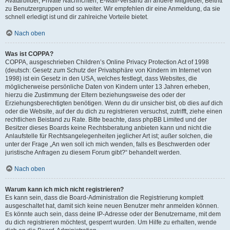
Avatarbilder, Private Nachrichten, E-Mail-Versand an andere Mitglieder, Beitritt
zu Benutzergruppen und so weiter. Wir empfehlen dir eine Anmeldung, da sie
schnell erledigt ist und dir zahlreiche Vorteile bietet.
Nach oben
Was ist COPPA?
COPPA, ausgeschrieben Children’s Online Privacy Protection Act of 1998
(deutsch: Gesetz zum Schutz der Privatsphäre von Kindern im Internet von
1998) ist ein Gesetz in den USA, welches festlegt, dass Websites, die
möglicherweise persönliche Daten von Kindern unter 13 Jahren erheben,
hierzu die Zustimmung der Eltern beziehungsweise des oder der
Erziehungsberechtigten benötigen. Wenn du dir unsicher bist, ob dies auf dich
oder die Website, auf der du dich zu registrieren versuchst, zutrifft, ziehe einen
rechtlichen Beistand zu Rate. Bitte beachte, dass phpBB Limited und der
Besitzer dieses Boards keine Rechtsberatung anbieten kann und nicht die
Anlaufstelle für Rechtsangelegenheiten jeglicher Art ist; außer solchen, die
unter der Frage „An wen soll ich mich wenden, falls es Beschwerden oder
juristische Anfragen zu diesem Forum gibt?“ behandelt werden.
Nach oben
Warum kann ich mich nicht registrieren?
Es kann sein, dass die Board-Administration die Registrierung komplett
ausgeschaltet hat, damit sich keine neuen Benutzer mehr anmelden können.
Es könnte auch sein, dass deine IP-Adresse oder der Benutzername, mit dem
du dich registrieren möchtest, gesperrt wurden. Um Hilfe zu erhalten, wende