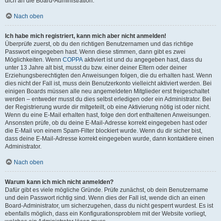
dich an die Board-Administration.
Nach oben
Ich habe mich registriert, kann mich aber nicht anmelden!
Überprüfe zuerst, ob du den richtigen Benutzernamen und das richtige
Passwort eingegeben hast. Wenn diese stimmen, dann gibt es zwei
Möglichkeiten. Wenn
COPPA
aktiviert ist und du angegeben hast, dass du
unter 13 Jahre alt bist, musst du bzw. einer deiner Eltern oder deiner
Erziehungsberechtigten den Anweisungen folgen, die du erhalten hast. Wenn
dies nicht der Fall ist, muss dein Benutzerkonto vielleicht aktiviert werden. Bei
einigen Boards müssen alle neu angemeldeten Mitglieder erst freigeschaltet
werden – entweder musst du dies selbst erledigen oder ein Administrator. Bei
der Registrierung wurde dir mitgeteilt, ob eine Aktivierung nötig ist oder nicht.
Wenn du eine E-Mail erhalten hast, folge den dort enthaltenen Anweisungen.
Ansonsten prüfe, ob du deine E-Mail-Adresse korrekt eingegeben hast oder
die E-Mail von einem Spam-Filter blockiert wurde. Wenn du dir sicher bist,
dass deine E-Mail-Adresse korrekt eingegeben wurde, dann kontaktiere einen
Administrator.
Nach oben
Warum kann ich mich nicht anmelden?
Dafür gibt es viele mögliche Gründe. Prüfe zunächst, ob dein Benutzername
und dein Passwort richtig sind. Wenn dies der Fall ist, wende dich an einen
Board-Administrator, um sicherzugehen, dass du nicht gesperrt wurdest. Es ist
ebenfalls möglich, dass ein Konfigurationsproblem mit der Website vorliegt,