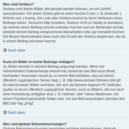
Was sind Smileys?
Smileys sind kleine Bilder, die benutzt werden können, um ein Gefühl
auszudrücken. Für jeden Smiley gibt es einen kurzen Code, z. B. bedeutet :)
fröhlich und :( traurig. Die Liste aller Smileys kannst du beim Verfassen eines
Beitrags sehen. Versuche bitte trotzdem, Smileys nicht zu häufig zu benutzen,
sie können einen Beitrag schnell unlesbar machen und ein Moderator könnte
deshalb deinen Beitrag entsprechend überarbeiten oder gar komplett löschen.
Die Board-Administration kann auch die Anzahl der Smileys begrenzen, die du
in einem Beitrag benutzen kannst.
Nach oben
Kann ich Bilder in meine Beiträge einfügen?
Ja, Bilder können in deinem Beitrag angezeigt werden. Wenn die
Administration Dateianhänge erlaubt hat, kannst du das Bild auch direkt
hochladen. Ansonsten musst du zu einem Bild verlinken, das auf einem
öffentlich zugänglichen Server liegt, z. B. http://www.domain.tld/mein-bild.gif.
Du kannst weder Bilder verlinken, die sich auf deinem eigenen PC befinden
(außer es ist ein öffentlich zugänglicher Server), noch zu Bildern, die nur nach
einer Anmeldung verfügbar sind, z. B. Hotmail- oder Yahoo-Mailboxen, mit
einem Passwort geschützte Seiten usw. Um das Bild anzuzeigen, benutze den
BBCode-Tag „[img]“.
Nach oben
Was sind globale Bekanntmachungen?
Globale Bekanntmachungen beinhalten wichtige Informationen, deshalb