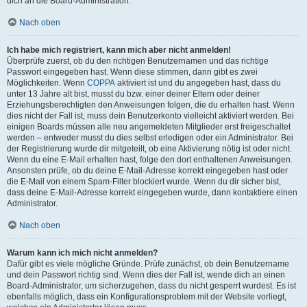
dich an die Board-Administration.
Nach oben
Ich habe mich registriert, kann mich aber nicht anmelden!
Überprüfe zuerst, ob du den richtigen Benutzernamen und das richtige
Passwort eingegeben hast. Wenn diese stimmen, dann gibt es zwei
Möglichkeiten. Wenn
COPPA
aktiviert ist und du angegeben hast, dass du
unter 13 Jahre alt bist, musst du bzw. einer deiner Eltern oder deiner
Erziehungsberechtigten den Anweisungen folgen, die du erhalten hast. Wenn
dies nicht der Fall ist, muss dein Benutzerkonto vielleicht aktiviert werden. Bei
einigen Boards müssen alle neu angemeldeten Mitglieder erst freigeschaltet
werden – entweder musst du dies selbst erledigen oder ein Administrator. Bei
der Registrierung wurde dir mitgeteilt, ob eine Aktivierung nötig ist oder nicht.
Wenn du eine E-Mail erhalten hast, folge den dort enthaltenen Anweisungen.
Ansonsten prüfe, ob du deine E-Mail-Adresse korrekt eingegeben hast oder
die E-Mail von einem Spam-Filter blockiert wurde. Wenn du dir sicher bist,
dass deine E-Mail-Adresse korrekt eingegeben wurde, dann kontaktiere einen
Administrator.
Nach oben
Warum kann ich mich nicht anmelden?
Dafür gibt es viele mögliche Gründe. Prüfe zunächst, ob dein Benutzername
und dein Passwort richtig sind. Wenn dies der Fall ist, wende dich an einen
Board-Administrator, um sicherzugehen, dass du nicht gesperrt wurdest. Es ist
ebenfalls möglich, dass ein Konfigurationsproblem mit der Website vorliegt,