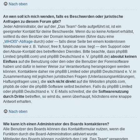
Nach oben
An wen soll ich mich wenden, falls es Beschwerden oder juristische
Anfragen zu diesem Forum gibt?
Jeder Administrator, der auf der „Das Team“-Seite aufgeführt ist, ist ein
geeigneter Kontakt für deine Beschwerde. Wenn du so keine Antwort erhältst,
solltest du den Besitzer der Domain kontaktieren (führe dazu eine
„WHOIS“-Abfrage
durch) oder — falls diese Seite bei einem kostenlosen
Webhoster wie z. B. Yahoo!, free.fr, funpic.de usw. liegt — den Support oder
den Abuse-Kontakt des betreffenden Dienstes. Bitte beachte, dass phpBB
Limited (phpBB.com) und phpBB Deutschland e. V. (phpBB.de)
absolut keinen
Einfluss
auf die Benutzung oder den oder die Benutzer der Forensoftware
haben und dafür in keiner Weise zur Verantwortung herangezogen werden
können. Kontaktiere daher nie phpBB Limited oder phpBB Deutschland e. V. in
Zusammenhang mit jeglichen juristischen Fragen (Unterlassungserklärungen,
Haftungsfragen usw.), die
sich nicht direkt
auf die Websiten phpbb.com,
phpbb.de oder die phpBB-Software selbst beziehen. Falls du phpBB Limited
oder phpBB Deutschland e. V. E-Mails schreibst, die die
Softwarenutzung
durch Dritte
betreffen, so wirst du, wenn überhaupt, höchstens eine knappe
Antwort erhalten.
Nach oben
Wie kann ich einen Administrator des Boards kontaktieren?
Alle Benutzer des Boards können das Kontaktformular nutzen, wenn die
Funktion durch die Board-Administration aktiviert wurde.
Mitglieder des Boards können zusätzlich den Link „Das Team“ verwenden.