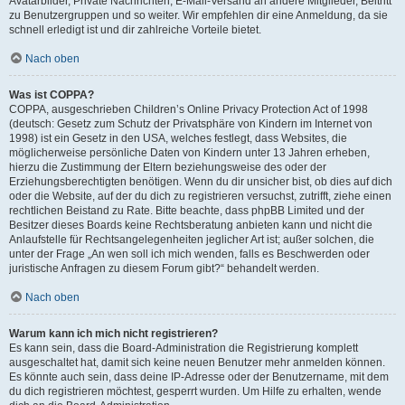
Avatarbilder, Private Nachrichten, E-Mail-Versand an andere Mitglieder, Beitritt
zu Benutzergruppen und so weiter. Wir empfehlen dir eine Anmeldung, da sie
schnell erledigt ist und dir zahlreiche Vorteile bietet.
Nach oben
Was ist COPPA?
COPPA, ausgeschrieben Children’s Online Privacy Protection Act of 1998
(deutsch: Gesetz zum Schutz der Privatsphäre von Kindern im Internet von
1998) ist ein Gesetz in den USA, welches festlegt, dass Websites, die
möglicherweise persönliche Daten von Kindern unter 13 Jahren erheben,
hierzu die Zustimmung der Eltern beziehungsweise des oder der
Erziehungsberechtigten benötigen. Wenn du dir unsicher bist, ob dies auf dich
oder die Website, auf der du dich zu registrieren versuchst, zutrifft, ziehe einen
rechtlichen Beistand zu Rate. Bitte beachte, dass phpBB Limited und der
Besitzer dieses Boards keine Rechtsberatung anbieten kann und nicht die
Anlaufstelle für Rechtsangelegenheiten jeglicher Art ist; außer solchen, die
unter der Frage „An wen soll ich mich wenden, falls es Beschwerden oder
juristische Anfragen zu diesem Forum gibt?“ behandelt werden.
Nach oben
Warum kann ich mich nicht registrieren?
Es kann sein, dass die Board-Administration die Registrierung komplett
ausgeschaltet hat, damit sich keine neuen Benutzer mehr anmelden können.
Es könnte auch sein, dass deine IP-Adresse oder der Benutzername, mit dem
du dich registrieren möchtest, gesperrt wurden. Um Hilfe zu erhalten, wende