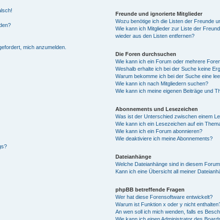
alsch!
Freunde und ignorierte Mitglieder
Wozu benötige ich die Listen der Freunde un
rden?
Wie kann ich Mitglieder zur Liste der Freund
wieder aus den Listen entfernen?
fgefordert, mich anzumelden.
Die Foren durchsuchen
Wie kann ich ein Forum oder mehrere For
Weshalb erhalte ich bei der Suche keine Er
Warum bekomme ich bei der Suche eine lee
Wie kann ich nach Mitgliedern suchen?
Wie kann ich meine eigenen Beiträge und T
Abonnements und Lesezeichen
Was ist der Unterschied zwischen einem L
Wie kann ich ein Lesezeichen auf ein Them
Wie kann ich ein Forum abonnieren?
Wie deaktiviere ich meine Abonnements?
gs?
Dateianhänge
Welche Dateianhänge sind in diesem Forum
Kann ich eine Übersicht all meiner Dateian
phpBB betreffende Fragen
Wer hat diese Forensoftware entwickelt?
Warum ist Funktion x oder y nicht enthalten
An wen soll ich mich wenden, falls es Besc
Wie kann ich einen Administrator des Board