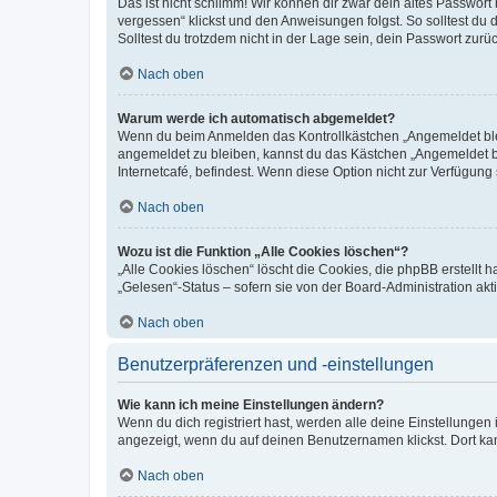
Das ist nicht schlimm! Wir können dir zwar dein altes Passwort
vergessen“ klickst und den Anweisungen folgst. So solltest du
Solltest du trotzdem nicht in der Lage sein, dein Passwort zur
Nach oben
Warum werde ich automatisch abgemeldet?
Wenn du beim Anmelden das Kontrollkästchen „Angemeldet bleib
angemeldet zu bleiben, kannst du das Kästchen „Angemeldet b
Internetcafé, befindest. Wenn diese Option nicht zur Verfügung
Nach oben
Wozu ist die Funktion „Alle Cookies löschen“?
„Alle Cookies löschen“ löscht die Cookies, die phpBB erstellt
„Gelesen“-Status – sofern sie von der Board-Administration ak
Nach oben
Benutzerpräferenzen und -einstellungen
Wie kann ich meine Einstellungen ändern?
Wenn du dich registriert hast, werden alle deine Einstellunge
angezeigt, wenn du auf deinen Benutzernamen klickst. Dort kan
Nach oben