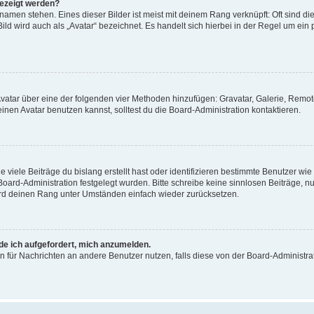
gezeigt werden?
amen stehen. Eines dieser Bilder ist meist mit deinem Rang verknüpft: Oft sind di
ld wird auch als „Avatar“ bezeichnet. Es handelt sich hierbei in der Regel um ein
 Avatar über eine der folgenden vier Methoden hinzufügen: Gravatar, Galerie, Rem
en Avatar benutzen kannst, solltest du die Board-Administration kontaktieren.
viele Beiträge du bislang erstellt hast oder identifizieren bestimmte Benutzer w
 Board-Administration festgelegt wurden. Bitte schreibe keine sinnlosen Beiträge
wird deinen Rang unter Umständen einfach wieder zurücksetzen.
rde ich aufgefordert, mich anzumelden.
ion für Nachrichten an andere Benutzer nutzen, falls diese von der Board-Administ