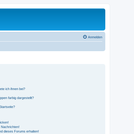
Anmelden
ete ich ihnen bei?
en farbig dargestellt?
tartseite?
icken!
 Nachrichten!
ed dieses Forums erhalten!