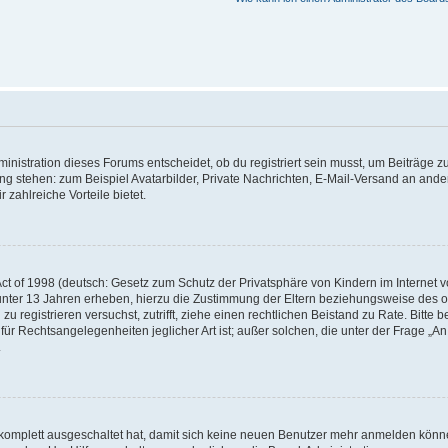
istration dieses Forums entscheidet, ob du registriert sein musst, um Beiträge zu s
ung stehen: zum Beispiel Avatarbilder, Private Nachrichten, E-Mail-Versand an ander
 zahlreiche Vorteile bietet.
t of 1998 (deutsch: Gesetz zum Schutz der Privatsphäre von Kindern im Internet vo
unter 13 Jahren erheben, hierzu die Zustimmung der Eltern beziehungsweise des o
h zu registrieren versuchst, zutrifft, ziehe einen rechtlichen Beistand zu Rate. Bit
für Rechtsangelegenheiten jeglicher Art ist; außer solchen, die unter der Frage „
.
g komplett ausgeschaltet hat, damit sich keine neuen Benutzer mehr anmelden könn