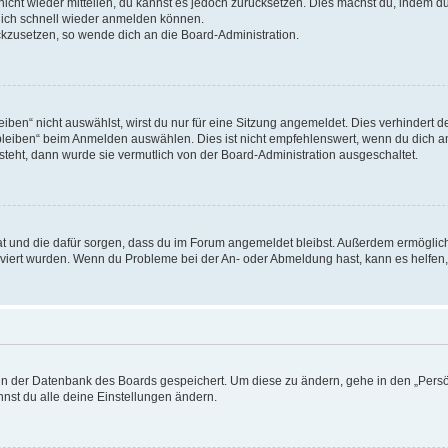
 nicht wieder mitteilen, du kannst es jedoch zurücksetzen. Dies machst du, indem 
 dich schnell wieder anmelden können.
ückzusetzen, so wende dich an die Board-Administration.
en“ nicht auswählst, wirst du nur für eine Sitzung angemeldet. Dies verhindert 
leiben“ beim Anmelden auswählen. Dies ist nicht empfehlenswert, wenn du dich an
 steht, dann wurde sie vermutlich von der Board-Administration ausgeschaltet.
 hat und die dafür sorgen, dass du im Forum angemeldet bleibst. Außerdem ermögli
tiviert wurden. Wenn du Probleme bei der An- oder Abmeldung hast, kann es helfen
n in der Datenbank des Boards gespeichert. Um diese zu ändern, gehe in den „Persö
nst du alle deine Einstellungen ändern.