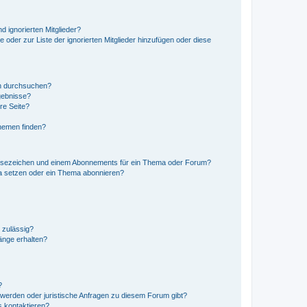
d ignorierten Mitglieder?
e oder zur Liste der ignorierten Mitglieder hinzufügen oder diese
en durchsuchen?
gebnisse?
re Seite?
hemen finden?
esezeichen und einem Abonnements für ein Thema oder Forum?
a setzen oder ein Thema abonnieren?
 zulässig?
hänge erhalten?
?
hwerden oder juristische Anfragen zu diesem Forum gibt?
s kontaktieren?