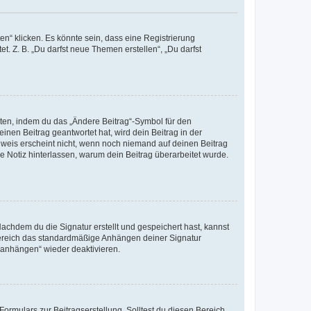
n“ klicken. Es könnte sein, dass eine Registrierung
t. Z. B. „Du darfst neue Themen erstellen“, „Du darfst
iten, indem du das „Ändere Beitrag“-Symbol für den
inen Beitrag geantwortet hat, wird dein Beitrag in der
nweis erscheint nicht, wenn noch niemand auf deinen Beitrag
ne Notiz hinterlassen, warum dein Beitrag überarbeitet wurde.
chdem du die Signatur erstellt und gespeichert hast, kannst
Bereich das standardmäßige Anhängen deiner Signatur
r anhängen“ wieder deaktivieren.
ormulars zur Beitragserstellung. Solltest du diesen Bereich