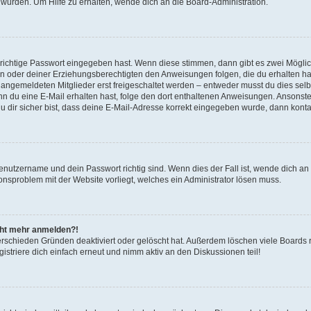
 wurden. Um Hilfe zu erhalten, wende dich an die Board-Administration.
 richtige Passwort eingegeben hast. Wenn diese stimmen, dann gibt es zwei Mögl
tern oder deiner Erziehungsberechtigten den Anweisungen folgen, die du erhalten ha
u angemeldeten Mitglieder erst freigeschaltet werden – entweder musst du dies selbs
. Wenn du eine E-Mail erhalten hast, folge den dort enthaltenen Anweisungen. Ansons
 dir sicher bist, dass deine E-Mail-Adresse korrekt eingegeben wurde, dann kontak
Benutzername und dein Passwort richtig sind. Wenn dies der Fall ist, wende dich a
ionsproblem mit der Website vorliegt, welches ein Administrator lösen muss.
icht mehr anmelden?!
erschieden Gründen deaktiviert oder gelöscht hat. Außerdem löschen viele Boards r
triere dich einfach erneut und nimm aktiv an den Diskussionen teil!