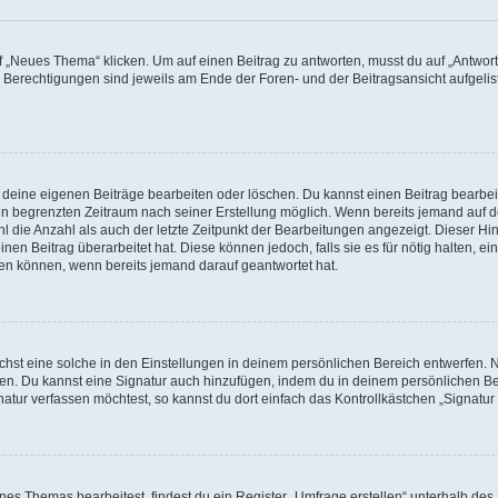
„Neues Thema“ klicken. Um auf einen Beitrag zu antworten, musst du auf „Antworte
e Berechtigungen sind jeweils am Ende der Foren- und der Beitragsansicht aufgeliste
r deine eigenen Beiträge bearbeiten oder löschen. Du kannst einen Beitrag bearbe
inen begrenzten Zeitraum nach seiner Erstellung möglich. Wenn bereits jemand auf de
 die Anzahl als auch der letzte Zeitpunkt der Bearbeitungen angezeigt. Dieser Hi
en Beitrag überarbeitet hat. Diese können jedoch, falls sie es für nötig halten, ei
hen können, wenn bereits jemand darauf geantwortet hat.
st eine solche in den Einstellungen in deinem persönlichen Bereich entwerfen. Na
eren. Du kannst eine Signatur auch hinzufügen, indem du in deinem persönlichen 
atur verfassen möchtest, so kannst du dort einfach das Kontrollkästchen „Signatu
s Themas bearbeitest, findest du ein Register „Umfrage erstellen“ unterhalb des F