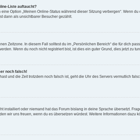
ine-Liste auftaucht?
n eine Option „Meinen Online-Status während dieser Sitzung verbergen“. Wenn du d
st dann als unsichtbarer Besucher gezählt.
en Zeitzone. In diesem Fall solltest du im „Persönlichen Bereich“ die für dich passe
den. Wenn du noch nicht registriert bist, ist dies ein guter Grund, dies jetzt zu tun
mer noch falsch!
t hast und die Zeit trotzdem noch falsch ist, geht die Uhr des Servers vermutlich fal
t installiert oder niemand hat das Forum bislang in deine Sprache übersetzt. Frag
, würden wir uns freuen, wenn du es übersetzen würdest. Weitere Informationen dazu