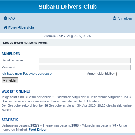
Subaru Drivers Club
FAQ
Anmelden
Foren-Übersicht
Aktuelle Zeit: 7. Aug 2026, 03:35
Dieses Board hat keine Foren.
ANMELDEN
Benutzername:
Passwort:
Ich habe mein Passwort vergessen
Angemeldet bleiben
WER IST ONLINE?
Insgesamt sind
3
Besucher online :: 0 sichtbare Mitglieder, 0 unsichtbare Mitglieder und 3
Gäste (basierend auf den aktiven Besuchern der letzten 5 Minuten)
Der Besucherrekord liegt bei
96
Besuchern, die am 30. Apr 2026, 19:23 gleichzeitig online
waren.
STATISTIK
Beiträge insgesamt
18279
• Themen insgesamt
1866
• Mitglieder insgesamt
70
• Unser
neuestes Mitglied:
Ford Driver