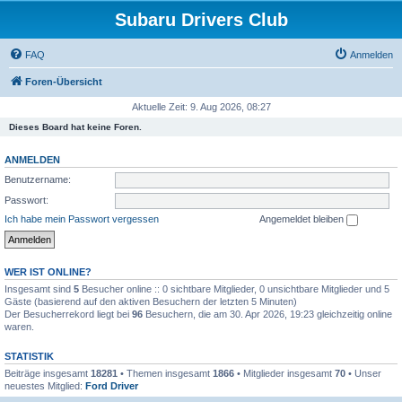
Subaru Drivers Club
FAQ
Anmelden
Foren-Übersicht
Aktuelle Zeit: 9. Aug 2026, 08:27
Dieses Board hat keine Foren.
ANMELDEN
Benutzername:
Passwort:
Ich habe mein Passwort vergessen
Angemeldet bleiben
WER IST ONLINE?
Insgesamt sind
5
Besucher online :: 0 sichtbare Mitglieder, 0 unsichtbare Mitglieder und 5
Gäste (basierend auf den aktiven Besuchern der letzten 5 Minuten)
Der Besucherrekord liegt bei
96
Besuchern, die am 30. Apr 2026, 19:23 gleichzeitig online
waren.
STATISTIK
Beiträge insgesamt
18281
• Themen insgesamt
1866
• Mitglieder insgesamt
70
• Unser
neuestes Mitglied:
Ford Driver