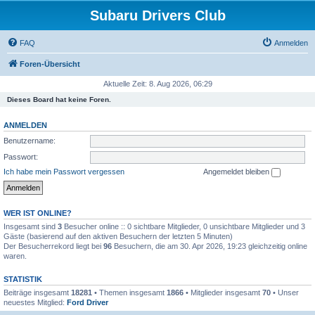
Subaru Drivers Club
FAQ
Anmelden
Foren-Übersicht
Aktuelle Zeit: 8. Aug 2026, 06:29
Dieses Board hat keine Foren.
ANMELDEN
Benutzername:
Passwort:
Ich habe mein Passwort vergessen
Angemeldet bleiben
WER IST ONLINE?
Insgesamt sind
3
Besucher online :: 0 sichtbare Mitglieder, 0 unsichtbare Mitglieder und 3
Gäste (basierend auf den aktiven Besuchern der letzten 5 Minuten)
Der Besucherrekord liegt bei
96
Besuchern, die am 30. Apr 2026, 19:23 gleichzeitig online
waren.
STATISTIK
Beiträge insgesamt
18281
• Themen insgesamt
1866
• Mitglieder insgesamt
70
• Unser
neuestes Mitglied:
Ford Driver