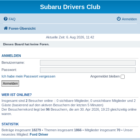
Subaru Drivers Club
FAQ
Anmelden
Foren-Übersicht
Aktuelle Zeit: 6. Aug 2026, 11:42
Dieses Board hat keine Foren.
ANMELDEN
Benutzername:
Passwort:
Ich habe mein Passwort vergessen
Angemeldet bleiben
WER IST ONLINE?
Insgesamt sind
2
Besucher online :: 0 sichtbare Mitglieder, 0 unsichtbare Mitglieder und 2
Gäste (basierend auf den aktiven Besuchern der letzten 5 Minuten)
Der Besucherrekord liegt bei
96
Besuchern, die am 30. Apr 2026, 19:23 gleichzeitig online
waren.
STATISTIK
Beiträge insgesamt
18279
• Themen insgesamt
1866
• Mitglieder insgesamt
70
• Unser
neuestes Mitglied:
Ford Driver