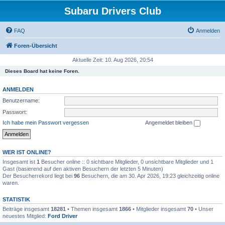
Subaru Drivers Club
FAQ
Anmelden
Foren-Übersicht
Aktuelle Zeit: 10. Aug 2026, 20:54
Dieses Board hat keine Foren.
ANMELDEN
Benutzername:
Passwort:
Ich habe mein Passwort vergessen
Angemeldet bleiben
WER IST ONLINE?
Insgesamt ist
1
Besucher online :: 0 sichtbare Mitglieder, 0 unsichtbare Mitglieder und 1
Gast (basierend auf den aktiven Besuchern der letzten 5 Minuten)
Der Besucherrekord liegt bei
96
Besuchern, die am 30. Apr 2026, 19:23 gleichzeitig online
waren.
STATISTIK
Beiträge insgesamt
18281
• Themen insgesamt
1866
• Mitglieder insgesamt
70
• Unser
neuestes Mitglied:
Ford Driver