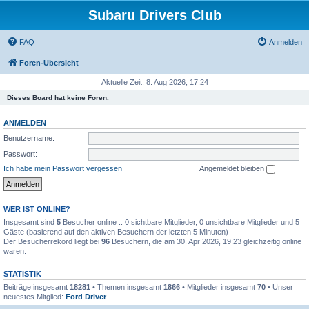
Subaru Drivers Club
FAQ
Anmelden
Foren-Übersicht
Aktuelle Zeit: 8. Aug 2026, 17:24
Dieses Board hat keine Foren.
ANMELDEN
Benutzername:
Passwort:
Ich habe mein Passwort vergessen
Angemeldet bleiben
WER IST ONLINE?
Insgesamt sind
5
Besucher online :: 0 sichtbare Mitglieder, 0 unsichtbare Mitglieder und 5
Gäste (basierend auf den aktiven Besuchern der letzten 5 Minuten)
Der Besucherrekord liegt bei
96
Besuchern, die am 30. Apr 2026, 19:23 gleichzeitig online
waren.
STATISTIK
Beiträge insgesamt
18281
• Themen insgesamt
1866
• Mitglieder insgesamt
70
• Unser
neuestes Mitglied:
Ford Driver