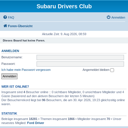
Subaru Drivers Club
FAQ
Anmelden
Foren-Übersicht
Aktuelle Zeit: 9. Aug 2026, 08:59
Dieses Board hat keine Foren.
ANMELDEN
Benutzername:
Passwort:
Ich habe mein Passwort vergessen
Angemeldet bleiben
WER IST ONLINE?
Insgesamt sind
4
Besucher online :: 0 sichtbare Mitglieder, 0 unsichtbare Mitglieder und 4
Gäste (basierend auf den aktiven Besuchern der letzten 5 Minuten)
Der Besucherrekord liegt bei
96
Besuchern, die am 30. Apr 2026, 19:23 gleichzeitig online
waren.
STATISTIK
Beiträge insgesamt
18281
• Themen insgesamt
1866
• Mitglieder insgesamt
70
• Unser
neuestes Mitglied:
Ford Driver