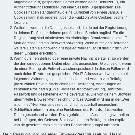
angemeldet bist) gespeichert. Ferner werden deine Benutzer-ID, ein
Authentifizierungsschlüssel und eine Session-ID gespeichert. Die
Cookies haben standardmäßig eine Gültigkeit von einem Jahr. Alle
Cookies kannst du jederzeit über die Funktion „Alle Cookies löschen“
löschen.
Weiterhin werden die Daten gespeichert, die du bei der Registrierung,
in deinem Profil oder deinem persönlichem Bereich angibst. Für die
Registrierung sind mindestens ein eindeutiger Benutzername, eine E-
Mail-Adresse und ein Passwort notwendig. Wenn durch den Betreiber
weitere Daten als notwendig festgelegt wurden, so ist dies für dich vor
deren Eingabe ersichtlich.
Wenn du einen Beitrag oder eine private Nachricht erstellst, so werden
die dort eingegebenen Daten ebenfalls gespeichert. Gleiches gilt, wenn
du einen Beitrag als Entwurf zwischenspeicherst. In diesen Fällen wird
auch deine IP-Adresse gespeichert. Die IP-Adresse wird weiterhin bei
folgenden Aktionen gespeichert: Löschen und Ändern von Beiträgen
(dazu zählen Private Nachrichten und Umfragen), Änderungen an
zentralen Profildaten (E-Mail-Adresse, Kontoaktivierung, Benutzer-
Passwort) und gescheiterte Anmeldeversuche. Die von deinem Browser
übermittelte Browser-Kennzeichnung (User Agent) wird nur in der „Wer
ist online?“-Funktion angezeigt und nicht dauerhaft gespeichert.
Schließlich erfordern einzelne Funktionen des Boards, dass weitere
Daten gespeichert werden. Dazu gehören dein Abstimmungsverhalten
bei Umfragen, der Gelesen-Status von deinen Beiträgen oder explizit
von dir gesetzte Lesezeichen oder Benachrichtigungsfunktionen.
Dein Passwort wird mit einer Einwege-Verschlüsselung (Hash)