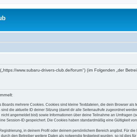
ub
“ („https://www.subaru-drivers-club.de/forum“) (im Folgenden „der Betr
ammelt:
s Boards mehrere Cookies. Cookies sind kleine Textdateien, die dein Browser als
 sind die aktuelle ID deiner Sitzung (damit dir alle Seitenaufrufe zugeordnet werd
u nicht angemeldet bist) sowie Informationen über deine Teilnahme an Umfragen (s
eine Session-ID gespeichert. Die Cookies haben standardmäßig eine Gültigkeit von 
Registrierung, in deinem Profil oder deinem persönlichem Bereich angibst. Für di
rch den Betreiber weitere Daten als notwendig festgelegt wurden, so ist dies für 