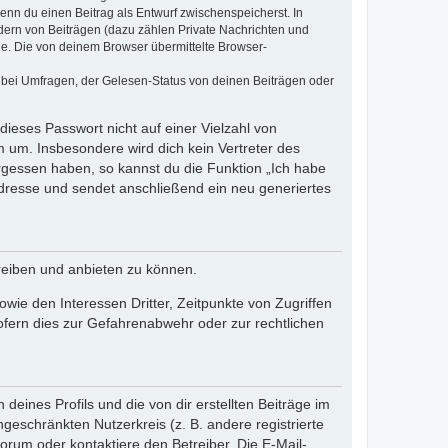
wenn du einen Beitrag als Entwurf zwischenspeicherst. In
dern von Beiträgen (dazu zählen Private Nachrichten und
e. Die von deinem Browser übermittelte Browser-
 bei Umfragen, der Gelesen-Status von deinen Beiträgen oder
dieses Passwort nicht auf einer Vielzahl von
 um. Insbesondere wird dich kein Vertreter des
ergessen haben, so kannst du die Funktion „Ich habe
resse und sendet anschließend ein neu generiertes
reiben und anbieten zu können.
ie den Interessen Dritter, Zeitpunkte von Zugriffen
fern dies zur Gefahrenabwehr oder zur rechtlichen
eines Profils und die von dir erstellten Beiträge im
ngeschränkten Nutzerkreis (z. B. andere registrierte
rum oder kontaktiere den Betreiber. Die E-Mail-