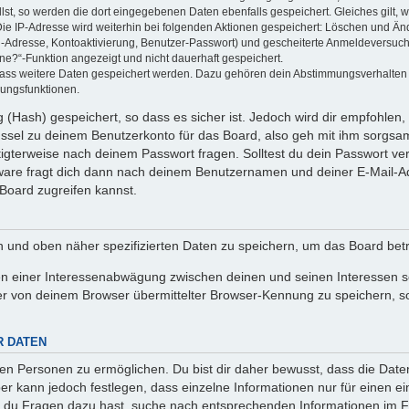
llst, so werden die dort eingegebenen Daten ebenfalls gespeichert. Gleiches gilt, 
Die IP-Adresse wird weiterhin bei folgenden Aktionen gespeichert: Löschen und Än
l-Adresse, Kontoaktivierung, Benutzer-Passwort) und gescheiterte Anmeldeversuch
ine?“-Funktion angezeigt und nicht dauerhaft gespeichert.
 dass weitere Daten gespeichert werden. Dazu gehören dein Abstimmungsverhalten
gungsfunktionen.
(Hash) gespeichert, so dass es sicher ist. Jedoch wird dir empfohlen, 
ssel zu deinem Benutzerkonto für das Board, also geh mit ihm sorgsam
htigterweise nach deinem Passwort fragen. Solltest du dein Passwort v
are fragt dich dann nach deinem Benutzernamen und deiner E-Mail-Ad
Board zugreifen kannst.
en und oben näher spezifizierten Daten zu speichern, um das Board bet
en einer Interessenabwägung zwischen deinen und seinen Interessen sow
r von deinem Browser übermittelter Browser-Kennung zu speichern, so
R DATEN
n Personen zu ermöglichen. Du bist dir daher bewusst, dass die Daten d
ber kann jedoch festlegen, dass einzelne Informationen nur für einen ei
n du Fragen dazu hast, suche nach entsprechenden Informationen im Fo