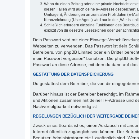
Wenn du einen Beitrag oder eine private Nachricht erste
diesen Fällen wird auch deine IP-Adresse gespeichert. 
Umfragen), Änderungen an zentralen Profildaten (E-Mai
Kennzeichnung (User Agent) wird nur in der „Wer ist onl
Schließlich erfordern einzelne Funktionen des Boards,
explizit von dir gesetzte Lesezeichen oder Benachrichti
Dein Passwort wird mit einer Einwege-Verschlüsselung 
Webseiten zu verwenden. Das Passwort ist dein Schlü
Betreibers, von phpBB Limited oder ein Dritter berec
mein Passwort vergessen“ benutzen. Die phpBB-Softw
Passwort an diese Adresse, mit dem du dann auf das 
GESTATTUNG DER DATENSPEICHERUNG
Du gestattest dem Betreiber, die von dir eingegeben
Darüber hinaus ist der Betreiber berechtigt, im Rahm
und Aktionen zusammen mit deiner IP-Adresse und de
Nachverfolgbarkeit notwendig ist.
REGELUNGEN BEZÜGLICH DER WEITERGABE DEINE
Zweck eines Boards ist es, einen Austausch mit andere
Internet öffentlich zugänglich sein können. Der Betrei
Benutzer, Administratoren etc.) zugänglich sind. Wen