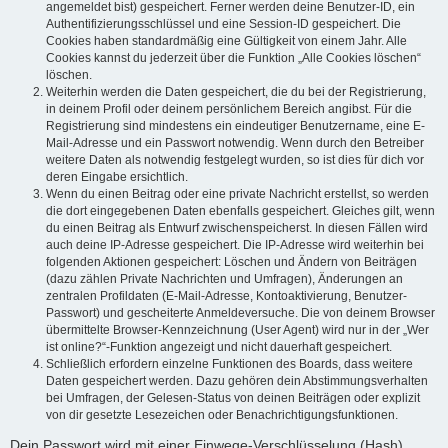
angemeldet bist) gespeichert. Ferner werden deine Benutzer-ID, ein
Authentifizierungsschlüssel und eine Session-ID gespeichert. Die
Cookies haben standardmäßig eine Gültigkeit von einem Jahr. Alle
Cookies kannst du jederzeit über die Funktion „Alle Cookies löschen“
löschen.
Weiterhin werden die Daten gespeichert, die du bei der Registrierung,
in deinem Profil oder deinem persönlichem Bereich angibst. Für die
Registrierung sind mindestens ein eindeutiger Benutzername, eine E-
Mail-Adresse und ein Passwort notwendig. Wenn durch den Betreiber
weitere Daten als notwendig festgelegt wurden, so ist dies für dich vor
deren Eingabe ersichtlich.
Wenn du einen Beitrag oder eine private Nachricht erstellst, so werden
die dort eingegebenen Daten ebenfalls gespeichert. Gleiches gilt, wenn
du einen Beitrag als Entwurf zwischenspeicherst. In diesen Fällen wird
auch deine IP-Adresse gespeichert. Die IP-Adresse wird weiterhin bei
folgenden Aktionen gespeichert: Löschen und Ändern von Beiträgen
(dazu zählen Private Nachrichten und Umfragen), Änderungen an
zentralen Profildaten (E-Mail-Adresse, Kontoaktivierung, Benutzer-
Passwort) und gescheiterte Anmeldeversuche. Die von deinem Browser
übermittelte Browser-Kennzeichnung (User Agent) wird nur in der „Wer
ist online?“-Funktion angezeigt und nicht dauerhaft gespeichert.
Schließlich erfordern einzelne Funktionen des Boards, dass weitere
Daten gespeichert werden. Dazu gehören dein Abstimmungsverhalten
bei Umfragen, der Gelesen-Status von deinen Beiträgen oder explizit
von dir gesetzte Lesezeichen oder Benachrichtigungsfunktionen.
Dein Passwort wird mit einer Einwege-Verschlüsselung (Hash)