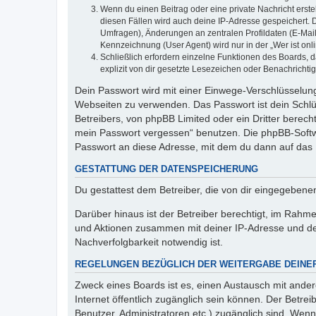
Wenn du einen Beitrag oder eine private Nachricht erste
diesen Fällen wird auch deine IP-Adresse gespeichert. 
Umfragen), Änderungen an zentralen Profildaten (E-Mai
Kennzeichnung (User Agent) wird nur in der „Wer ist onl
Schließlich erfordern einzelne Funktionen des Boards,
explizit von dir gesetzte Lesezeichen oder Benachrichti
Dein Passwort wird mit einer Einwege-Verschlüsselung 
Webseiten zu verwenden. Das Passwort ist dein Schlü
Betreibers, von phpBB Limited oder ein Dritter berec
mein Passwort vergessen“ benutzen. Die phpBB-Softw
Passwort an diese Adresse, mit dem du dann auf das 
GESTATTUNG DER DATENSPEICHERUNG
Du gestattest dem Betreiber, die von dir eingegeben
Darüber hinaus ist der Betreiber berechtigt, im Rahm
und Aktionen zusammen mit deiner IP-Adresse und de
Nachverfolgbarkeit notwendig ist.
REGELUNGEN BEZÜGLICH DER WEITERGABE DEINE
Zweck eines Boards ist es, einen Austausch mit andere
Internet öffentlich zugänglich sein können. Der Betrei
Benutzer, Administratoren etc.) zugänglich sind. Wen