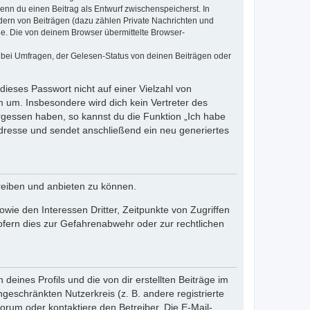
wenn du einen Beitrag als Entwurf zwischenspeicherst. In
dern von Beiträgen (dazu zählen Private Nachrichten und
e. Die von deinem Browser übermittelte Browser-
 bei Umfragen, der Gelesen-Status von deinen Beiträgen oder
dieses Passwort nicht auf einer Vielzahl von
 um. Insbesondere wird dich kein Vertreter des
ergessen haben, so kannst du die Funktion „Ich habe
resse und sendet anschließend ein neu generiertes
reiben und anbieten zu können.
ie den Interessen Dritter, Zeitpunkte von Zugriffen
fern dies zur Gefahrenabwehr oder zur rechtlichen
eines Profils und die von dir erstellten Beiträge im
ngeschränkten Nutzerkreis (z. B. andere registrierte
rum oder kontaktiere den Betreiber. Die E-Mail-