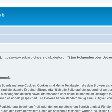
ub
“ („https://www.subaru-drivers-club.de/forum“) (im Folgenden „der Betr
ammelt:
s Boards mehrere Cookies. Cookies sind kleine Textdateien, die dein Browser als
 sind die aktuelle ID deiner Sitzung (damit dir alle Seitenaufrufe zugeordnet werd
u nicht angemeldet bist) sowie Informationen über deine Teilnahme an Umfragen (s
eine Session-ID gespeichert. Die Cookies haben standardmäßig eine Gültigkeit von 
Registrierung, in deinem Profil oder deinem persönlichem Bereich angibst. Für di
rch den Betreiber weitere Daten als notwendig festgelegt wurden, so ist dies für 