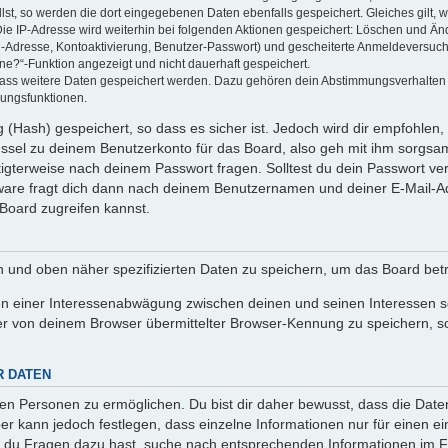
llst, so werden die dort eingegebenen Daten ebenfalls gespeichert. Gleiches gilt, 
Die IP-Adresse wird weiterhin bei folgenden Aktionen gespeichert: Löschen und Än
l-Adresse, Kontoaktivierung, Benutzer-Passwort) und gescheiterte Anmeldeversuch
ine?“-Funktion angezeigt und nicht dauerhaft gespeichert.
 dass weitere Daten gespeichert werden. Dazu gehören dein Abstimmungsverhalten
gungsfunktionen.
(Hash) gespeichert, so dass es sicher ist. Jedoch wird dir empfohlen, 
ssel zu deinem Benutzerkonto für das Board, also geh mit ihm sorgsam
htigterweise nach deinem Passwort fragen. Solltest du dein Passwort v
are fragt dich dann nach deinem Benutzernamen und deiner E-Mail-Ad
Board zugreifen kannst.
en und oben näher spezifizierten Daten zu speichern, um das Board bet
en einer Interessenabwägung zwischen deinen und seinen Interessen sow
r von deinem Browser übermittelter Browser-Kennung zu speichern, so
R DATEN
n Personen zu ermöglichen. Du bist dir daher bewusst, dass die Daten d
ber kann jedoch festlegen, dass einzelne Informationen nur für einen ei
n du Fragen dazu hast, suche nach entsprechenden Informationen im Fo