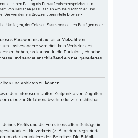
wenn du einen Beitrag als Entwurf zwischenspeicherst. In
dern von Beiträgen (dazu zählen Private Nachrichten und
e. Die von deinem Browser übermittelte Browser-
 bei Umfragen, der Gelesen-Status von deinen Beiträgen oder
dieses Passwort nicht auf einer Vielzahl von
 um. Insbesondere wird dich kein Vertreter des
ergessen haben, so kannst du die Funktion „Ich habe
resse und sendet anschließend ein neu generiertes
reiben und anbieten zu können.
ie den Interessen Dritter, Zeitpunkte von Zugriffen
fern dies zur Gefahrenabwehr oder zur rechtlichen
eines Profils und die von dir erstellten Beiträge im
ngeschränkten Nutzerkreis (z. B. andere registrierte
rum oder kontaktiere den Betreiber. Die E-Mail-