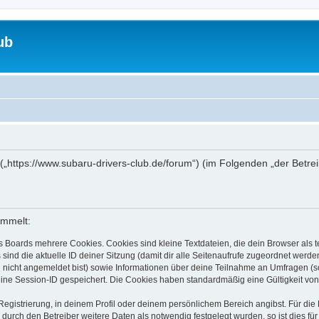
ub
“ („https://www.subaru-drivers-club.de/forum“) (im Folgenden „der Betr
ammelt:
s Boards mehrere Cookies. Cookies sind kleine Textdateien, die dein Browser als
 sind die aktuelle ID deiner Sitzung (damit dir alle Seitenaufrufe zugeordnet werd
u nicht angemeldet bist) sowie Informationen über deine Teilnahme an Umfragen (s
eine Session-ID gespeichert. Die Cookies haben standardmäßig eine Gültigkeit von 
Registrierung, in deinem Profil oder deinem persönlichem Bereich angibst. Für di
rch den Betreiber weitere Daten als notwendig festgelegt wurden, so ist dies für 