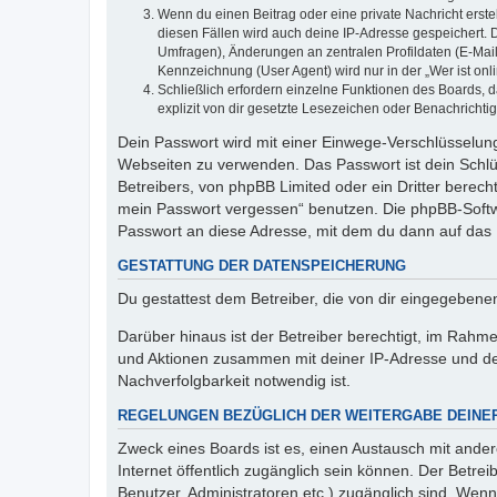
Wenn du einen Beitrag oder eine private Nachricht erste
diesen Fällen wird auch deine IP-Adresse gespeichert. 
Umfragen), Änderungen an zentralen Profildaten (E-Mai
Kennzeichnung (User Agent) wird nur in der „Wer ist onl
Schließlich erfordern einzelne Funktionen des Boards,
explizit von dir gesetzte Lesezeichen oder Benachrichti
Dein Passwort wird mit einer Einwege-Verschlüsselung 
Webseiten zu verwenden. Das Passwort ist dein Schlü
Betreibers, von phpBB Limited oder ein Dritter berec
mein Passwort vergessen“ benutzen. Die phpBB-Softw
Passwort an diese Adresse, mit dem du dann auf das 
GESTATTUNG DER DATENSPEICHERUNG
Du gestattest dem Betreiber, die von dir eingegeben
Darüber hinaus ist der Betreiber berechtigt, im Rahm
und Aktionen zusammen mit deiner IP-Adresse und de
Nachverfolgbarkeit notwendig ist.
REGELUNGEN BEZÜGLICH DER WEITERGABE DEINE
Zweck eines Boards ist es, einen Austausch mit andere
Internet öffentlich zugänglich sein können. Der Betrei
Benutzer, Administratoren etc.) zugänglich sind. Wen