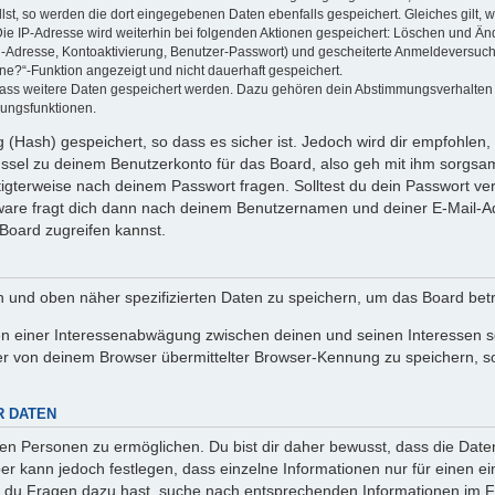
llst, so werden die dort eingegebenen Daten ebenfalls gespeichert. Gleiches gilt, 
Die IP-Adresse wird weiterhin bei folgenden Aktionen gespeichert: Löschen und Än
l-Adresse, Kontoaktivierung, Benutzer-Passwort) und gescheiterte Anmeldeversuch
ine?“-Funktion angezeigt und nicht dauerhaft gespeichert.
 dass weitere Daten gespeichert werden. Dazu gehören dein Abstimmungsverhalten
gungsfunktionen.
(Hash) gespeichert, so dass es sicher ist. Jedoch wird dir empfohlen, 
ssel zu deinem Benutzerkonto für das Board, also geh mit ihm sorgsam
htigterweise nach deinem Passwort fragen. Solltest du dein Passwort v
are fragt dich dann nach deinem Benutzernamen und deiner E-Mail-Ad
Board zugreifen kannst.
en und oben näher spezifizierten Daten zu speichern, um das Board bet
en einer Interessenabwägung zwischen deinen und seinen Interessen sow
r von deinem Browser übermittelter Browser-Kennung zu speichern, so
R DATEN
n Personen zu ermöglichen. Du bist dir daher bewusst, dass die Daten d
ber kann jedoch festlegen, dass einzelne Informationen nur für einen ei
n du Fragen dazu hast, suche nach entsprechenden Informationen im Fo