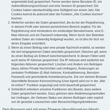
angemeldet bist) gespeichert. Ferner werden deine Benutzer-ID, ein
Authentifizierungsschlüssel und eine Session-ID gespeichert. Die
Cookies haben standardmäßig eine Gültigkeit von einem Jahr. Alle
Cookies kannst du jederzeit über die Funktion „Alle Cookies löschen“
löschen.
Weiterhin werden die Daten gespeichert, die du bei der Registrierung,
in deinem Profil oder deinem persönlichem Bereich angibst. Für die
Registrierung sind mindestens ein eindeutiger Benutzername, eine E-
Mail-Adresse und ein Passwort notwendig. Wenn durch den Betreiber
weitere Daten als notwendig festgelegt wurden, so ist dies für dich vor
deren Eingabe ersichtlich.
Wenn du einen Beitrag oder eine private Nachricht erstellst, so werden
die dort eingegebenen Daten ebenfalls gespeichert. Gleiches gilt, wenn
du einen Beitrag als Entwurf zwischenspeicherst. In diesen Fällen wird
auch deine IP-Adresse gespeichert. Die IP-Adresse wird weiterhin bei
folgenden Aktionen gespeichert: Löschen und Ändern von Beiträgen
(dazu zählen Private Nachrichten und Umfragen), Änderungen an
zentralen Profildaten (E-Mail-Adresse, Kontoaktivierung, Benutzer-
Passwort) und gescheiterte Anmeldeversuche. Die von deinem Browser
übermittelte Browser-Kennzeichnung (User Agent) wird nur in der „Wer
ist online?“-Funktion angezeigt und nicht dauerhaft gespeichert.
Schließlich erfordern einzelne Funktionen des Boards, dass weitere
Daten gespeichert werden. Dazu gehören dein Abstimmungsverhalten
bei Umfragen, der Gelesen-Status von deinen Beiträgen oder explizit
von dir gesetzte Lesezeichen oder Benachrichtigungsfunktionen.
Dein Passwort wird mit einer Einwege-Verschlüsselung (Hash)