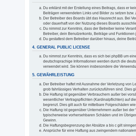
Du erklärst mit der Erstellung eines Beitrags, dass er ke
Beiträgen verwendeten Links und Bilder zu setzen bzw.
Der Betreiber des Boards übt das Hausrecht aus. Bei V
oder dauerhaft von der Nutzung dieses Boards ausschlie
Du nimmst zur Kenntnis, dass der Betreiber keine Verantw
Betreiber, dein Benutzerkonto, Beiträge und Funktionen 
Du gestattest dem Betreiber darüber hinaus, deine Beit
4. GENERAL PUBLIC LICENSE
Du nimmst zur Kenntnis, dass es sich bei phpBB um eine
deutschsprachige Informationen werden durch die deuts
verwendet wird. Sie können insbesondere die Verwendun
5. GEWÄHRLEISTUNG
Der Betreiber haftet mit Ausnahme der Verletzung von Le
grob fahrlässiges Verhalten zurückzuführen sind. Dies 
Die Haftung ist gegenüber Verbrauchern außer bei vors
wesentlicher Vertragspflichten (Kardinalpflichten) auf
begrenzt. Dies gilt auch für mittelbare Folgeschäden 
Die Haftung ist gegenüber Unternehmern außer bei der V
typischerweise vorhersehbaren Schäden und im Übrigen 
Gewinn.
Die Haftungsbegrenzung der Absätze a bis c gilt sinnge
Ansprüche für eine Haftung aus zwingendem nationalem