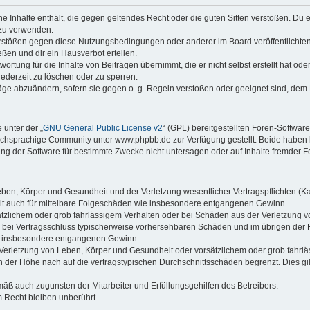
ine Inhalte enthält, die gegen geltendes Recht oder die guten Sitten verstoßen. Du 
 zu verwenden.
erstößen gegen diese Nutzungsbedingungen oder anderer im Board veröffentlichte
ßen und dir ein Hausverbot erteilen.
ortung für die Inhalte von Beiträgen übernimmt, die er nicht selbst erstellt hat od
jederzeit zu löschen oder zu sperren.
räge abzuändern, sofern sie gegen o. g. Regeln verstoßen oder geeignet sind, dem
 unter der „
GNU General Public License v2
“ (GPL) bereitgestellten Foren-Softwa
chsprachige Community unter www.phpbb.de zur Verfügung gestellt. Beide haben ke
g der Software für bestimmte Zwecke nicht untersagen oder auf Inhalte fremder F
ben, Körper und Gesundheit und der Verletzung wesentlicher Vertragspflichten (Kard
gilt auch für mittelbare Folgeschäden wie insbesondere entgangenen Gewinn.
ätzlichem oder grob fahrlässigem Verhalten oder bei Schäden aus der Verletzung 
 die bei Vertragsschluss typischerweise vorhersehbaren Schäden und im übrigen de
wie insbesondere entgangenen Gewinn.
erletzung von Leben, Körper und Gesundheit oder vorsätzlichem oder grob fahrläs
der Höhe nach auf die vertragstypischen Durchschnittsschäden begrenzt. Dies gi
mäß auch zugunsten der Mitarbeiter und Erfüllungsgehilfen des Betreibers.
 Recht bleiben unberührt.