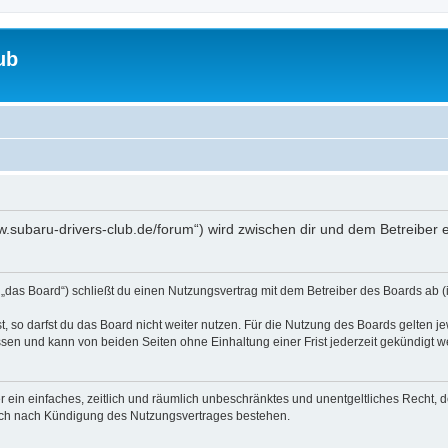
ub
www.subaru-drivers-club.de/forum“) wird zwischen dir und dem Betreiber
 „das Board“) schließt du einen Nutzungsvertrag mit dem Betreiber des Boards ab (i
 so darfst du das Board nicht weiter nutzen. Für die Nutzung des Boards gelten jew
sen und kann von beiden Seiten ohne Einhaltung einer Frist jederzeit gekündigt w
ber ein einfaches, zeitlich und räumlich unbeschränktes und unentgeltliches Recht
auch nach Kündigung des Nutzungsvertrages bestehen.