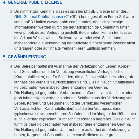
4. GENERAL PUBLIC LICENSE
Du nimmst zur Kenntnis, dass es sich bei phpBB um eine unter der „
GNU General Public License v2
“ (GPL) bereitgestellten Foren-Software
von phpBB Limited (www.phpbb.com) handelt; deutschsprachige
Informationen werden durch die deutschsprachige Community unter
www.phpbb.de zur Verfügung gestellt. Beide haben keinen Einfluss auf
die Art und Weise, wie die Software verwendet wird. Sie können
insbesondere die Verwendung der Software für bestimmte Zwecke nicht
untersagen oder auf Inhalte fremder Foren Einfluss nehmen.
5. GEWÄHRLEISTUNG
Der Betreiber haftet mit Ausnahme der Verletzung von Leben, Körper
und Gesundheit und der Verletzung wesentlicher Vertragspflichten
(Kardinalpflichten) nur für Schäden, die auf ein vorsätzliches oder grob
fahrlässiges Verhalten zurückzuführen sind. Dies gilt auch für mittelbare
Folgeschäden wie insbesondere entgangenen Gewinn.
Die Haftung ist gegenüber Verbrauchern außer bei vorsätzlichem oder
grob fahrlässigem Verhalten oder bei Schäden aus der Verletzung von
Leben, Körper und Gesundheit und der Verletzung wesentlicher
Vertragspflichten (Kardinalpflichten) auf die bei Vertragsschluss
typischerweise vorhersehbaren Schäden und im übrigen der Höhe nach
auf die vertragstypischen Durchschnittsschäden begrenzt. Dies gilt auch
für mittelbare Folgeschäden wie insbesondere entgangenen Gewinn.
Die Haftung ist gegenüber Unternehmern außer bei der Verletzung von
Leben, Körper und Gesundheit oder vorsätzlichem oder grob