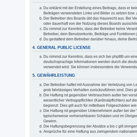
Du erklärst mit der Erstellung eines Beitrags, dass er ke
Beiträgen verwendeten Links und Bilder zu setzen bzw.
Der Betreiber des Boards übt das Hausrecht aus. Bei V
oder dauerhaft von der Nutzung dieses Boards ausschlie
Du nimmst zur Kenntnis, dass der Betreiber keine Verantw
Betreiber, dein Benutzerkonto, Beiträge und Funktionen 
Du gestattest dem Betreiber darüber hinaus, deine Beit
4. GENERAL PUBLIC LICENSE
Du nimmst zur Kenntnis, dass es sich bei phpBB um eine
deutschsprachige Informationen werden durch die deuts
verwendet wird. Sie können insbesondere die Verwendun
5. GEWÄHRLEISTUNG
Der Betreiber haftet mit Ausnahme der Verletzung von Le
grob fahrlässiges Verhalten zurückzuführen sind. Dies 
Die Haftung ist gegenüber Verbrauchern außer bei vors
wesentlicher Vertragspflichten (Kardinalpflichten) auf
begrenzt. Dies gilt auch für mittelbare Folgeschäden 
Die Haftung ist gegenüber Unternehmern außer bei der V
typischerweise vorhersehbaren Schäden und im Übrigen 
Gewinn.
Die Haftungsbegrenzung der Absätze a bis c gilt sinnge
Ansprüche für eine Haftung aus zwingendem nationalem