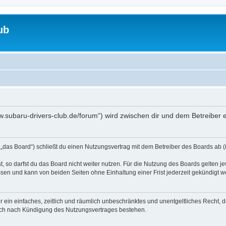
ub
www.subaru-drivers-club.de/forum“) wird zwischen dir und dem Betreiber
 „das Board“) schließt du einen Nutzungsvertrag mit dem Betreiber des Boards ab (i
 so darfst du das Board nicht weiter nutzen. Für die Nutzung des Boards gelten jew
sen und kann von beiden Seiten ohne Einhaltung einer Frist jederzeit gekündigt w
ber ein einfaches, zeitlich und räumlich unbeschränktes und unentgeltliches Recht
auch nach Kündigung des Nutzungsvertrages bestehen.