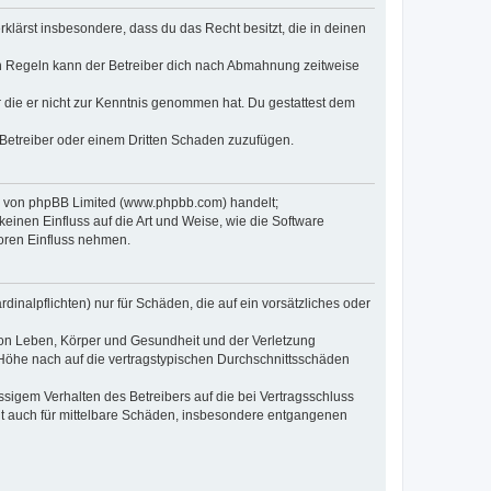
erklärst insbesondere, dass du das Recht besitzt, die in deinen
n Regeln kann der Betreiber dich nach Abmahnung zeitweise
er die er nicht zur Kenntnis genommen hat. Du gestattest dem
 Betreiber oder einem Dritten Schaden zuzufügen.
re von phpBB Limited (www.phpbb.com) handelt;
inen Einfluss auf die Art und Weise, wie die Software
oren Einfluss nehmen.
inalpflichten) nur für Schäden, die auf ein vorsätzliches oder
von Leben, Körper und Gesundheit und der Verletzung
r Höhe nach auf die vertragstypischen Durchschnittsschäden
sigem Verhalten des Betreibers auf die bei Vertragsschluss
lt auch für mittelbare Schäden, insbesondere entgangenen