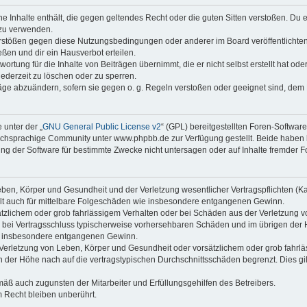
ine Inhalte enthält, die gegen geltendes Recht oder die guten Sitten verstoßen. Du 
 zu verwenden.
erstößen gegen diese Nutzungsbedingungen oder anderer im Board veröffentlichte
ßen und dir ein Hausverbot erteilen.
ortung für die Inhalte von Beiträgen übernimmt, die er nicht selbst erstellt hat od
jederzeit zu löschen oder zu sperren.
räge abzuändern, sofern sie gegen o. g. Regeln verstoßen oder geeignet sind, dem
 unter der „
GNU General Public License v2
“ (GPL) bereitgestellten Foren-Softwa
chsprachige Community unter www.phpbb.de zur Verfügung gestellt. Beide haben ke
g der Software für bestimmte Zwecke nicht untersagen oder auf Inhalte fremder F
ben, Körper und Gesundheit und der Verletzung wesentlicher Vertragspflichten (Kard
gilt auch für mittelbare Folgeschäden wie insbesondere entgangenen Gewinn.
ätzlichem oder grob fahrlässigem Verhalten oder bei Schäden aus der Verletzung 
 die bei Vertragsschluss typischerweise vorhersehbaren Schäden und im übrigen de
wie insbesondere entgangenen Gewinn.
erletzung von Leben, Körper und Gesundheit oder vorsätzlichem oder grob fahrläs
der Höhe nach auf die vertragstypischen Durchschnittsschäden begrenzt. Dies gi
mäß auch zugunsten der Mitarbeiter und Erfüllungsgehilfen des Betreibers.
 Recht bleiben unberührt.