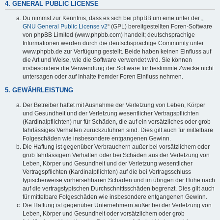
4. GENERAL PUBLIC LICENSE
Du nimmst zur Kenntnis, dass es sich bei phpBB um eine unter der „
GNU General Public License v2
“ (GPL) bereitgestellten Foren-Software
von phpBB Limited (www.phpbb.com) handelt; deutschsprachige
Informationen werden durch die deutschsprachige Community unter
www.phpbb.de zur Verfügung gestellt. Beide haben keinen Einfluss auf
die Art und Weise, wie die Software verwendet wird. Sie können
insbesondere die Verwendung der Software für bestimmte Zwecke nicht
untersagen oder auf Inhalte fremder Foren Einfluss nehmen.
5. GEWÄHRLEISTUNG
Der Betreiber haftet mit Ausnahme der Verletzung von Leben, Körper
und Gesundheit und der Verletzung wesentlicher Vertragspflichten
(Kardinalpflichten) nur für Schäden, die auf ein vorsätzliches oder grob
fahrlässiges Verhalten zurückzuführen sind. Dies gilt auch für mittelbare
Folgeschäden wie insbesondere entgangenen Gewinn.
Die Haftung ist gegenüber Verbrauchern außer bei vorsätzlichem oder
grob fahrlässigem Verhalten oder bei Schäden aus der Verletzung von
Leben, Körper und Gesundheit und der Verletzung wesentlicher
Vertragspflichten (Kardinalpflichten) auf die bei Vertragsschluss
typischerweise vorhersehbaren Schäden und im übrigen der Höhe nach
auf die vertragstypischen Durchschnittsschäden begrenzt. Dies gilt auch
für mittelbare Folgeschäden wie insbesondere entgangenen Gewinn.
Die Haftung ist gegenüber Unternehmern außer bei der Verletzung von
Leben, Körper und Gesundheit oder vorsätzlichem oder grob