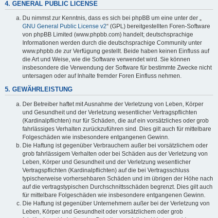
4. GENERAL PUBLIC LICENSE
Du nimmst zur Kenntnis, dass es sich bei phpBB um eine unter der „
GNU General Public License v2
“ (GPL) bereitgestellten Foren-Software
von phpBB Limited (www.phpbb.com) handelt; deutschsprachige
Informationen werden durch die deutschsprachige Community unter
www.phpbb.de zur Verfügung gestellt. Beide haben keinen Einfluss auf
die Art und Weise, wie die Software verwendet wird. Sie können
insbesondere die Verwendung der Software für bestimmte Zwecke nicht
untersagen oder auf Inhalte fremder Foren Einfluss nehmen.
5. GEWÄHRLEISTUNG
Der Betreiber haftet mit Ausnahme der Verletzung von Leben, Körper
und Gesundheit und der Verletzung wesentlicher Vertragspflichten
(Kardinalpflichten) nur für Schäden, die auf ein vorsätzliches oder grob
fahrlässiges Verhalten zurückzuführen sind. Dies gilt auch für mittelbare
Folgeschäden wie insbesondere entgangenen Gewinn.
Die Haftung ist gegenüber Verbrauchern außer bei vorsätzlichem oder
grob fahrlässigem Verhalten oder bei Schäden aus der Verletzung von
Leben, Körper und Gesundheit und der Verletzung wesentlicher
Vertragspflichten (Kardinalpflichten) auf die bei Vertragsschluss
typischerweise vorhersehbaren Schäden und im übrigen der Höhe nach
auf die vertragstypischen Durchschnittsschäden begrenzt. Dies gilt auch
für mittelbare Folgeschäden wie insbesondere entgangenen Gewinn.
Die Haftung ist gegenüber Unternehmern außer bei der Verletzung von
Leben, Körper und Gesundheit oder vorsätzlichem oder grob