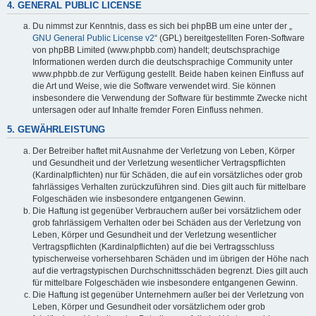
4. GENERAL PUBLIC LICENSE
Du nimmst zur Kenntnis, dass es sich bei phpBB um eine unter der „
GNU General Public License v2
“ (GPL) bereitgestellten Foren-Software
von phpBB Limited (www.phpbb.com) handelt; deutschsprachige
Informationen werden durch die deutschsprachige Community unter
www.phpbb.de zur Verfügung gestellt. Beide haben keinen Einfluss auf
die Art und Weise, wie die Software verwendet wird. Sie können
insbesondere die Verwendung der Software für bestimmte Zwecke nicht
untersagen oder auf Inhalte fremder Foren Einfluss nehmen.
5. GEWÄHRLEISTUNG
Der Betreiber haftet mit Ausnahme der Verletzung von Leben, Körper
und Gesundheit und der Verletzung wesentlicher Vertragspflichten
(Kardinalpflichten) nur für Schäden, die auf ein vorsätzliches oder grob
fahrlässiges Verhalten zurückzuführen sind. Dies gilt auch für mittelbare
Folgeschäden wie insbesondere entgangenen Gewinn.
Die Haftung ist gegenüber Verbrauchern außer bei vorsätzlichem oder
grob fahrlässigem Verhalten oder bei Schäden aus der Verletzung von
Leben, Körper und Gesundheit und der Verletzung wesentlicher
Vertragspflichten (Kardinalpflichten) auf die bei Vertragsschluss
typischerweise vorhersehbaren Schäden und im übrigen der Höhe nach
auf die vertragstypischen Durchschnittsschäden begrenzt. Dies gilt auch
für mittelbare Folgeschäden wie insbesondere entgangenen Gewinn.
Die Haftung ist gegenüber Unternehmern außer bei der Verletzung von
Leben, Körper und Gesundheit oder vorsätzlichem oder grob