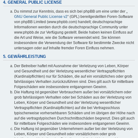
4. GENERAL PUBLIC LICENSE
Du nimmst zur Kenntnis, dass es sich bei phpBB um eine unter der „
GNU General Public License v2
“ (GPL) bereitgestellten Foren-Software
von phpBB Limited (www.phpbb.com) handelt; deutschsprachige
Informationen werden durch die deutschsprachige Community unter
www.phpbb.de zur Verfügung gestellt. Beide haben keinen Einfluss auf
die Art und Weise, wie die Software verwendet wird. Sie können
insbesondere die Verwendung der Software für bestimmte Zwecke nicht
untersagen oder auf Inhalte fremder Foren Einfluss nehmen.
5. GEWÄHRLEISTUNG
Der Betreiber haftet mit Ausnahme der Verletzung von Leben, Körper
und Gesundheit und der Verletzung wesentlicher Vertragspflichten
(Kardinalpflichten) nur für Schäden, die auf ein vorsätzliches oder grob
fahrlässiges Verhalten zurückzuführen sind. Dies gilt auch für mittelbare
Folgeschäden wie insbesondere entgangenen Gewinn.
Die Haftung ist gegenüber Verbrauchern außer bei vorsätzlichem oder
grob fahrlässigem Verhalten oder bei Schäden aus der Verletzung von
Leben, Körper und Gesundheit und der Verletzung wesentlicher
Vertragspflichten (Kardinalpflichten) auf die bei Vertragsschluss
typischerweise vorhersehbaren Schäden und im übrigen der Höhe nach
auf die vertragstypischen Durchschnittsschäden begrenzt. Dies gilt auch
für mittelbare Folgeschäden wie insbesondere entgangenen Gewinn.
Die Haftung ist gegenüber Unternehmern außer bei der Verletzung von
Leben, Körper und Gesundheit oder vorsätzlichem oder grob