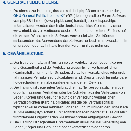
4. GENERAL PUBLIC LICENSE
Du nimmst zur Kenntnis, dass es sich bei phpBB um eine unter der „
GNU General Public License v2
“ (GPL) bereitgestellten Foren-Software
von phpBB Limited (www.phpbb.com) handelt; deutschsprachige
Informationen werden durch die deutschsprachige Community unter
www.phpbb.de zur Verfügung gestellt. Beide haben keinen Einfluss auf
die Art und Weise, wie die Software verwendet wird. Sie können
insbesondere die Verwendung der Software für bestimmte Zwecke nicht
untersagen oder auf Inhalte fremder Foren Einfluss nehmen.
5. GEWÄHRLEISTUNG
Der Betreiber haftet mit Ausnahme der Verletzung von Leben, Körper
und Gesundheit und der Verletzung wesentlicher Vertragspflichten
(Kardinalpflichten) nur für Schäden, die auf ein vorsätzliches oder grob
fahrlässiges Verhalten zurückzuführen sind. Dies gilt auch für mittelbare
Folgeschäden wie insbesondere entgangenen Gewinn.
Die Haftung ist gegenüber Verbrauchern außer bei vorsätzlichem oder
grob fahrlässigem Verhalten oder bei Schäden aus der Verletzung von
Leben, Körper und Gesundheit und der Verletzung wesentlicher
Vertragspflichten (Kardinalpflichten) auf die bei Vertragsschluss
typischerweise vorhersehbaren Schäden und im übrigen der Höhe nach
auf die vertragstypischen Durchschnittsschäden begrenzt. Dies gilt auch
für mittelbare Folgeschäden wie insbesondere entgangenen Gewinn.
Die Haftung ist gegenüber Unternehmern außer bei der Verletzung von
Leben, Körper und Gesundheit oder vorsätzlichem oder grob